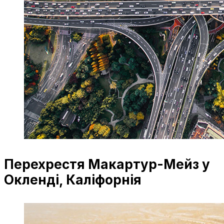
Перехрестя Макартур-Мейз у
Окленді, Каліфорнія