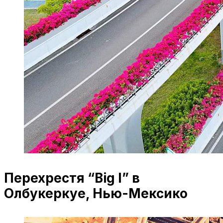
Перехрестя “Big I” в
Олбукеркуе, Нью-Мексико