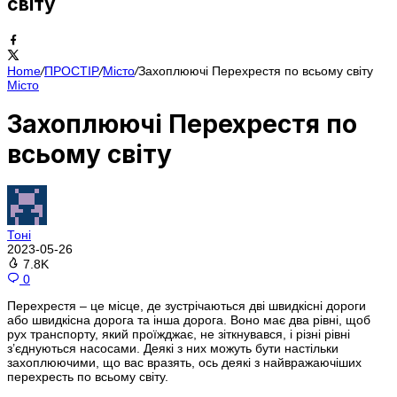
світу
Home
/
ПРОСТІР
/
Місто
/
Захоплюючі Перехрестя по всьому світу
Місто
Захоплюючі Перехрестя по
всьому світу
Тоні
2023-05-26
7.8K
0
Перехрестя – це місце, де зустрічаються дві швидкісні дороги
або швидкісна дорога та інша дорога. Воно має два рівні, щоб
рух транспорту, який проїжджає, не зіткнувався, і різні рівні
з’єднуються насосами. Деякі з них можуть бути настільки
захоплюючими, що вас вразять, ось деякі з найвражаючіших
перехресть по всьому світу.