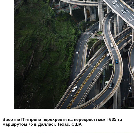
Висотне П’ятірсно перехрестя на перехресті між I-635 та
маршрутом 75 в Далласі, Техас, США