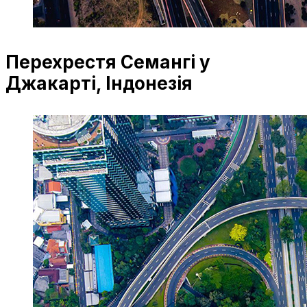
Перехрестя Семангі у
Джакарті, Індонезія