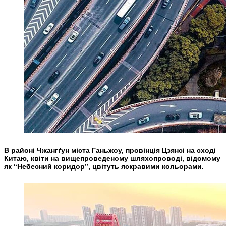
В районі Чжангґун міста Ганьжоу, провінція Цзянсі на сході
Китаю, квіти на вищепроведеному шляхопроводі, відомому
як “Небесний коридор”, цвітуть яскравими кольорами.