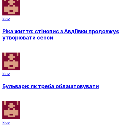
klov
Ріка життя: стінопис з Авдіївки продовжує
утворювати сенси
klov
Бульвари: як треба облаштовувати
klov