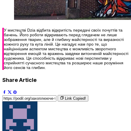
У мистецтві Dzia відбита відкритість передачі своїх почуттів та
бачень. Його роботи відкривають перед глядачем не лише
зображення тварин, але й глибину майстерності та виразності
кожного руху та кута ліній. Це нагадує нам про те, що
найціннішим аспектом мистецтва є можливість зворотного
відтворення емоцій та вражень завдяки витонченій майстерності
художника. Ця способність відкриває нові перспективи у
сприйнятті сучасного мистецтва та розширює наше розуміння
його сенсів та глибин.
Share Article
Link Copied!