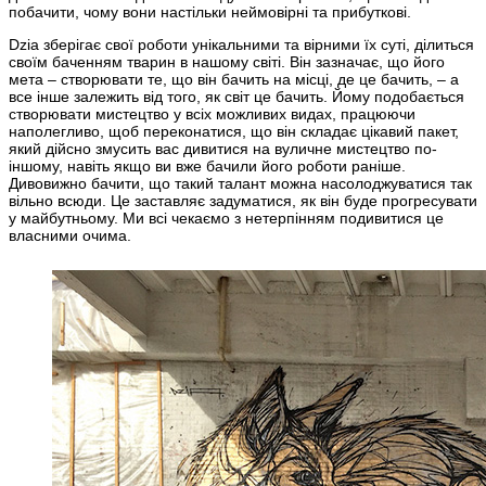
побачити, чому вони настільки неймовірні та прибуткові.
Dzia зберігає свої роботи унікальними та вірними їх суті, ділиться
своїм баченням тварин в нашому світі. Він зазначає, що його
мета – створювати те, що він бачить на місці, де це бачить, – а
все інше залежить від того, як світ це бачить. Йому подобається
створювати мистецтво у всіх можливих видах, працюючи
наполегливо, щоб переконатися, що він складає цікавий пакет,
який дійсно змусить вас дивитися на вуличне мистецтво по-
іншому, навіть якщо ви вже бачили його роботи раніше.
Дивовижно бачити, що такий талант можна насолоджуватися так
вільно всюди. Це заставляє задуматися, як він буде прогресувати
у майбутньому. Ми всі чекаємо з нетерпінням подивитися це
власними очима.