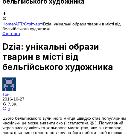
бельгійського художника
Home
/
АРТ
/
Стріт-арт
/
Dzia: унікальні образи тварин в місті від
бельгійського художника
Стріт-арт
Dzia: унікальні образи
тварин в місті від
бельгійського художника
Тоні
2016-10-27
7.3K
0
Цього бельгійського вуличного митця швидко стає популярним
наскільки це може виявити око (і статистика 🙂 ). Популярний
через високу якість та кольорове мистецтво, яке він створює,
достатньо лише одного погляду на його роботи, щоб швидко