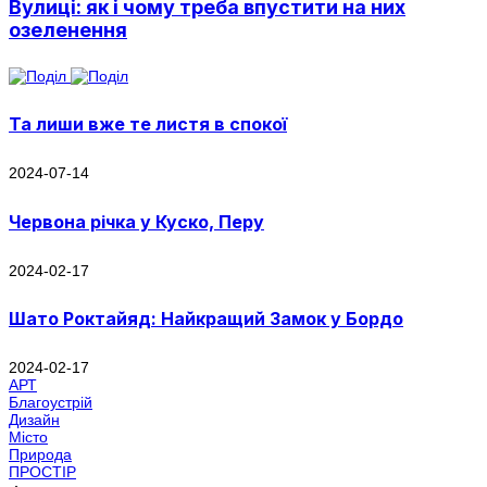
Вулиці: як і чому треба впустити на них
озеленення
Та лиши вже те листя в спокої
2024-07-14
Червона річка у Куско, Перу
2024-02-17
Шато Роктайяд: Найкращий Замок у Бордо
2024-02-17
АРТ
Благоустрій
Дизайн
Місто
Природа
ПРОСТІР