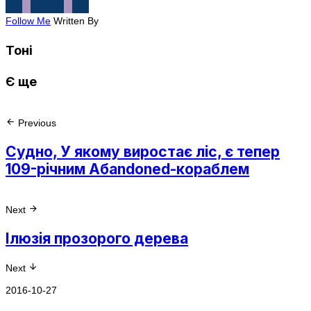
Follow Me
Written By
Тоні
Є ще
Previous
Судно, У якому виростає ліс, є тепер
109-річним Абandoned-кораблем
Next
Ілюзія прозорого дерева
Next
2016-10-27