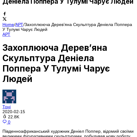
Деніела Поппера У Тулумі Чарує Людей
Home
/
АРТ
/
Захоплююча Дерев’яна Скульптура Деніела Поппера
У Тулумі Чарує Людей
АРТ
Захоплююча Дерев’яна
Скульптура Деніела
Поппера У Тулумі Чарує
Людей
Тоні
2020-02-15
22.8K
0
Південноафриканський художник Деніел Поппер, відомий своїми
великими фігуративними скульптурами, побудував нову роботу