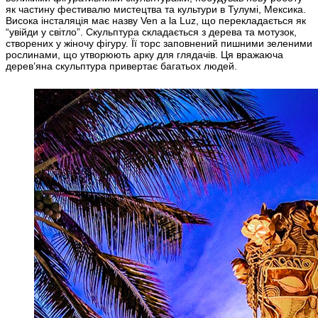
як частину фестивалю мистецтва та культури в Тулумі, Мексика.
Висока інсталяція має назву Ven a la Luz, що перекладається як
“увійди у світло”. Скульптура складається з дерева та мотузок,
створених у жіночу фігуру. Її торс заповнений пишними зеленими
рослинами, що утворюють арку для глядачів. Ця вражаюча
дерев’яна скульптура привертає багатьох людей.