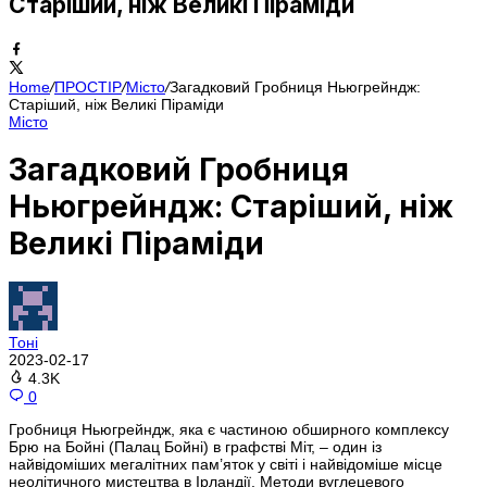
Старіший, ніж Великі Піраміди
Home
/
ПРОСТІР
/
Місто
/
Загадковий Гробниця Ньюгрейндж:
Старіший, ніж Великі Піраміди
Місто
Загадковий Гробниця
Ньюгрейндж: Старіший, ніж
Великі Піраміди
Тоні
2023-02-17
4.3K
0
Гробниця Ньюгрейндж, яка є частиною обширного комплексу
Брю на Бойні (Палац Бойні) в графстві Міт, – один із
найвідоміших мегалітних пам’яток у світі і найвідоміше місце
неолітичного мистецтва в Ірландії. Методи вуглецевого