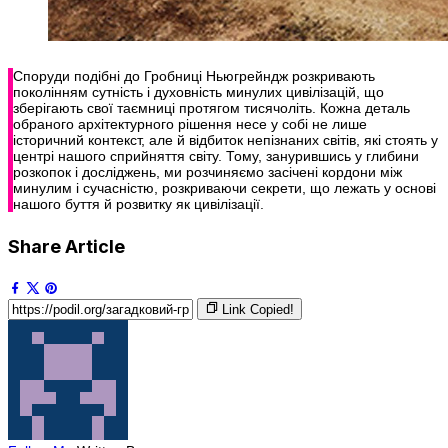
Споруди подібні до Гробниці Ньюгрейндж розкривають
поколінням сутність і духовність минулих цивілізацій, що
зберігають свої таємниці протягом тисячоліть. Кожна деталь
обраного архітектурного рішення несе у собі не лише
історичний контекст, але й відбиток непізнаних світів, які стоять у
центрі нашого сприйняття світу. Тому, занурившись у глибини
розкопок і досліджень, ми розчиняємо засічені кордони між
минулим і сучасністю, розкриваючи секрети, що лежать у основі
нашого буття й розвитку як цивілізації.
Share Article
Link Copied!