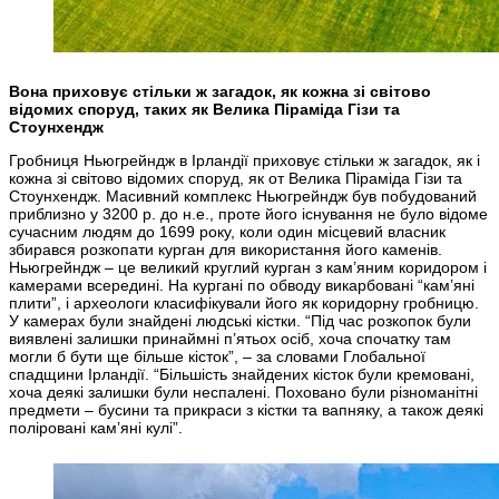
Вона приховує стільки ж загадок, як кожна зі світово
відомих споруд, таких як Велика Піраміда Гізи та
Стоунхендж
Гробниця Ньюгрейндж в Ірландії приховує стільки ж загадок, як і
кожна зі світово відомих споруд, як от Велика Піраміда Гізи та
Стоунхендж. Масивний комплекс Ньюгрейндж був побудований
приблизно у 3200 р. до н.е., проте його існування не було відоме
сучасним людям до 1699 року, коли один місцевий власник
збирався розкопати курган для використання його каменів.
Ньюгрейндж – це великий круглий курган з кам’яним коридором і
камерами всередині. На кургані по обводу викарбовані “кам’яні
плити”, і археологи класифікували його як коридорну гробницю.
У камерах були знайдені людські кістки. “Під час розкопок були
виявлені залишки принаймні п’ятьох осіб, хоча спочатку там
могли б бути ще більше кісток”, – за словами Глобальної
спадщини Ірландії. “Більшість знайдених кісток були кремовані,
хоча деякі залишки були неспалені. Поховано були різноманітні
предмети – бусини та прикраси з кістки та вапняку, а також деякі
поліровані кам’яні кулі”.