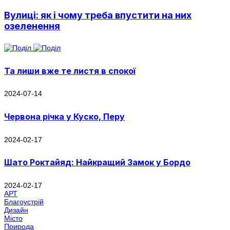
Вулиці: як і чому треба впустити на них
озеленення
Та лиши вже те листя в спокої
2024-07-14
Червона річка у Куско, Перу
2024-02-17
Шато Роктайяд: Найкращий Замок у Бордо
2024-02-17
АРТ
Благоустрій
Дизайн
Місто
Природа