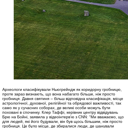
Археологи класифікували Ньюгрейндж як коридорну гробницю,
проте зараз визнають, що вона набагато більше, ніж просто
гробниця. Давня святиня – більш відповідна класифікація, місце
астрологічної, духовної, релігійної та обрядової важливості, так
само як у сучасних соборах, де великі особи можуть бути
поховані в спочинку. Клер Таффі, керівник центру відвідувань
Брю на Бойні, заявила у відеоінтерв’ю з CNN: “Ми вважаємо, що
для людей, які його будували, він був щось більшим, ніж просто
гробниця. Це було місце, де збиралися люди, де шанували