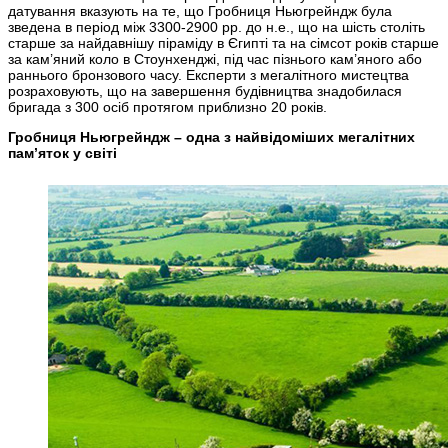
датування вказують на те, що Гробниця Ньюгрейндж була
зведена в період між 3300-2900 рр. до н.е., що на шість століть
старше за найдавнішу піраміду в Єгипті та на сімсот років старше
за кам’яний коло в Стоунхенджі, під час пізнього кам’яного або
раннього бронзового часу. Експерти з мегалітного мистецтва
розраховують, що на завершення будівництва знадобилася
бригада з 300 осіб протягом приблизно 20 років.
Гробниця Ньюгрейндж – одна з найвідоміших мегалітних
пам’яток у світі