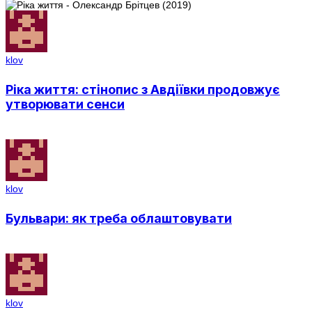
klov
Ріка життя: стінопис з Авдіївки продовжує
утворювати сенси
klov
Бульвари: як треба облаштовувати
klov