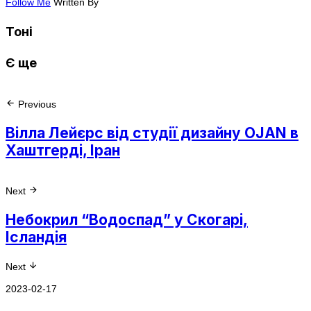
Follow Me
Written By
Тоні
Є ще
Previous
Вілла Лейєрс від студії дизайну OJAN в
Хаштгерді, Іран
Next
Небокрил “Водоспад” у Скогарі,
Ісландія
Next
2023-02-17