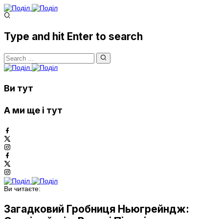
Type and hit Enter to search
Ви тут
А ми ще і тут
Ви читаєте:
Загадковий Гробниця Ньюгрейндж: