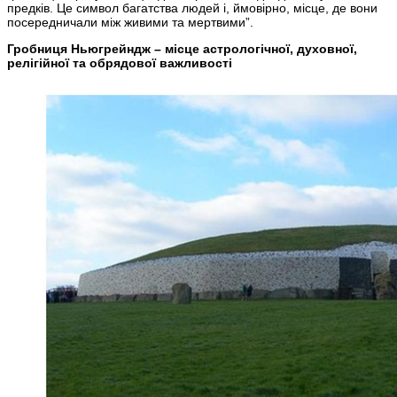
предків. Це символ багатства людей і, ймовірно, місце, де вони
посередничали між живими та мертвими”.
Гробниця Ньюгрейндж – місце астрологічної, духовної,
релігійної та обрядової важливості