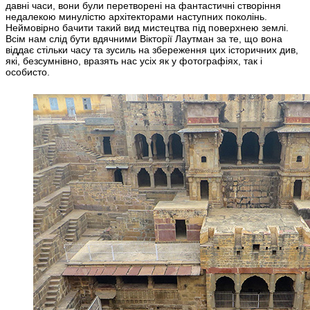
давні часи, вони були перетворені на фантастичні створіння
недалекою минулістю архітекторами наступних поколінь.
Неймовірно бачити такий вид мистецтва під поверхнею землі.
Всім нам слід бути вдячними Вікторії Лаутман за те, що вона
віддає стільки часу та зусиль на збереження цих історичних див,
які, безсумнівно, вразять нас усіх як у фотографіях, так і
особисто.