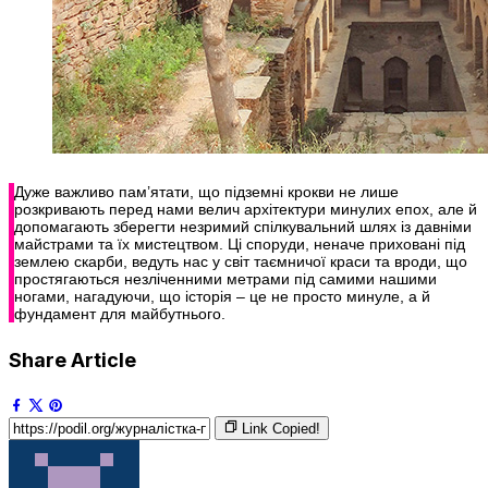
Дуже важливо пам’ятати, що підземні крокви не лише
розкривають перед нами велич архітектури минулих епох, але й
допомагають зберегти незримий спілкувальний шлях із давніми
майстрами та їх мистецтвом. Ці споруди, неначе приховані під
землею скарби, ведуть нас у світ таємничої краси та вроди, що
простягаються незліченними метрами під самими нашими
ногами, нагадуючи, що історія – це не просто минуле, а й
фундамент для майбутнього.
Share Article
Link Copied!