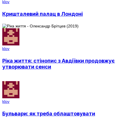
klov
Кришталевий палац в Лондоні
klov
Ріка життя: стінопис з Авдіївки продовжує
утворювати сенси
klov
Бульвари: як треба облаштовувати