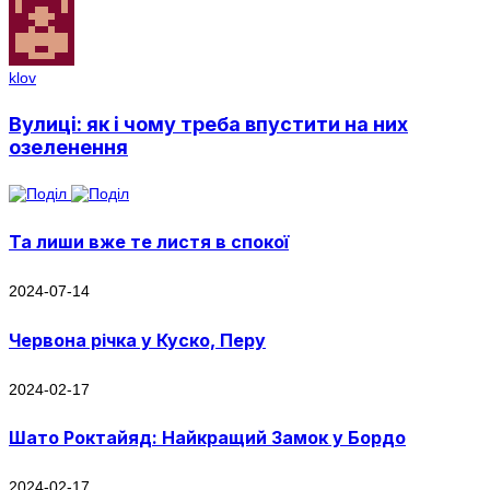
klov
Вулиці: як і чому треба впустити на них
озеленення
Та лиши вже те листя в спокої
2024-07-14
Червона річка у Куско, Перу
2024-02-17
Шато Роктайяд: Найкращий Замок у Бордо
2024-02-17