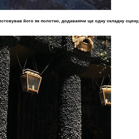
овував його як полотно, додаваючи ще одну складну сцену, як