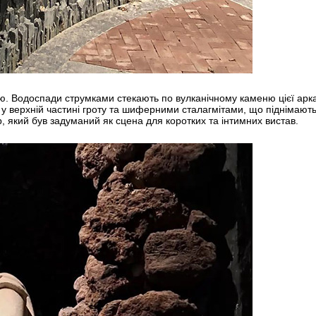
ю. Водоспади струмками стекають по вулканічному каменю цієї арка
м у верхній частині гроту та шиферними сталагмітами, що піднімают
р, який був задуманий як сцена для коротких та інтимних вистав.