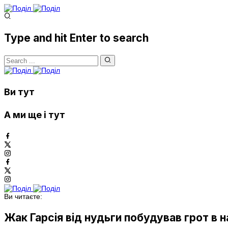
Type and hit Enter to search
Ви тут
А ми ще і тут
Ви читаєте:
Жак Гарсія від нудьги побудував грот в