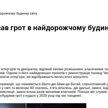
дорожчому будинку світу
вав грот в найдорожчому будин
інтер’єрів та декоратор, відомий своїми розкішними, класичними та
ків. Одним із його найвідоміших проєктів є реконструкція палацу Vers
юючи інтер’єри, які відображають велич епох минулого.
Нормандії, що називається Шато-дю-Шам-де-Батай, спроєктований у 1
ті та включає 40 спалень, п’ять віталень, дві їдальні, замок, інді
олюції, замок кілька разів змінював власників. Пізніше він служив л
будував грот з нудьги у 2020 році під час пандемії.