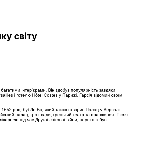
ку світу
 багатими інтер’єрами. Він здобув популярність завдяки
ailles і готелю Hôtel Costes у Парижі. Гарсія відомий своїм
652 році Луї Ле Во, який також створив Палац у Версалі.
йський палац, грот, сади, грецький театр та оранжерея. Після
ікарнею під час Другої світової війни, перш ніж був