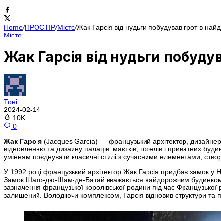
Home
/
ПРОСТІР
/
Місто
/
Жак Гарсія від нудьги побудував грот в най
Місто
Жак Гарсія від нудьги побуду
Тоні
2024-02-14
10K
0
Жак Гарсія
(Jacques Garcia) — французький архітектор, дизайнер 
відновленню та дизайну палаців, маєтків, готелів і приватних будин
умінням поєднувати класичні стилі з сучасними елементами, створ
У 1992 році французький архітектор Жак Гарсія придбав замок у 
Замок Шато-дю-Шам-де-Батай вважається найдорожчим будинком у сві
зазначення французької королівської родини під час Французької рев
залишений. Володіючи комплексом, Гарсія відновив структури та по