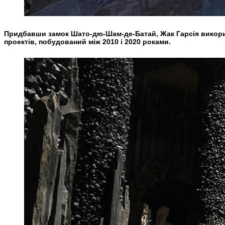
Придбавши замок Шато-дю-Шам-де-Батай, Жак Гарсія використ
проектів, побудований між 2010 і 2020 роками.