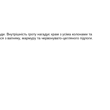
ди. Внутрішність гроту нагадує храм з усіма колонами та
ься з вапняку, мармуру та червонувато-цегляного підлоги.