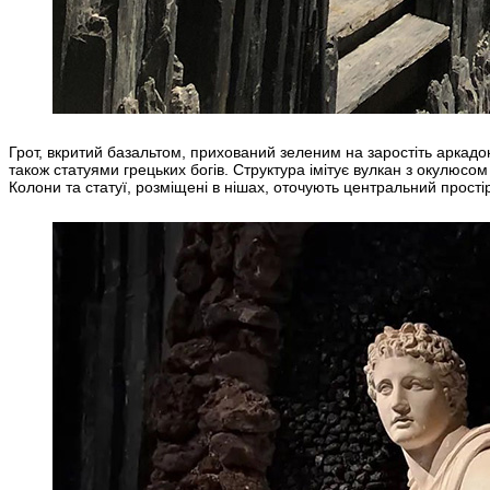
Грот, вкритий базальтом, прихований зеленим на заростіть аркадо
також статуями грецьких богів. Структура імітує вулкан з окулюсо
Колони та статуї, розміщені в нішах, оточують центральний прості