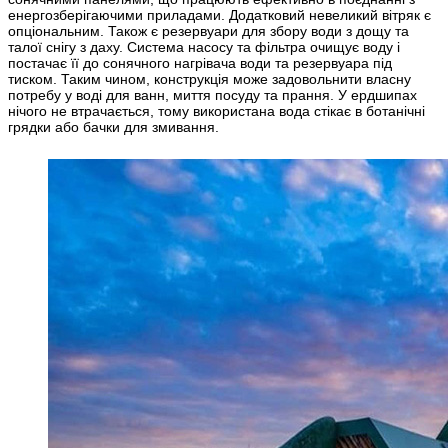
енергозберігаючими приладами. Додатковий невеликий вітряк є
опціональним. Також є резервуари для збору води з дощу та
талої снігу з даху. Система насосу та фільтра очищує воду і
постачає її до сонячного нагрівача води та резервуара під
тиском. Таким чином, конструкція може задовольнити власну
потребу у воді для ванн, миття посуду та прання. У ердшипах
нічого не втрачається, тому використана вода стікає в ботанічні
грядки або бачки для змивання.