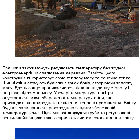
Ердшипи також можуть регулювати температуру без жодної
електроенергії чи спалювання деревини. Замість цього
конструкція використовує свою теплову масу та сонячне тепло.
Шинні стіни оточують будівлю з трьох боків, створюючи теплову
масу. Вдень сонце проникає через вікна на південну сторону і
нагріває підлогу та масу. Увечері температура повітря
опускається нижче збереженої температури стіни, що
призводить до природного виділення тепла в приміщення. Влітку
будівля залишається прохолодною завдяки збереженій
температурі землі. Підземні охолоджуючі труби та регульовані
вентиляційні ящики також сприяють системі охолодження влітку.