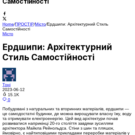
Самостійності
Home
/
ПРОСТІР
/
Місто
/
Ердшипи: Архітектурний Стиль
Самостійності
Місто
Ердшипи: Архітектурний
Стиль Самостійності
Тоні
2023-06-12
15.1K
0
Побудовані з натуральних та вторинних матеріалів, ердшипи —
це самодостатні будинки, де можна вирощувати власну їжу, воду
та отримувати електроенергію. Цей вид архітектури почав
розвиватися наприкінці 20-го століття завдяки зусиллям
архітектора Майкла Рейнольдса. Стіни з шин та пляшок,
ймовірно, є найтиповішими прикладами переробки матеріалів у