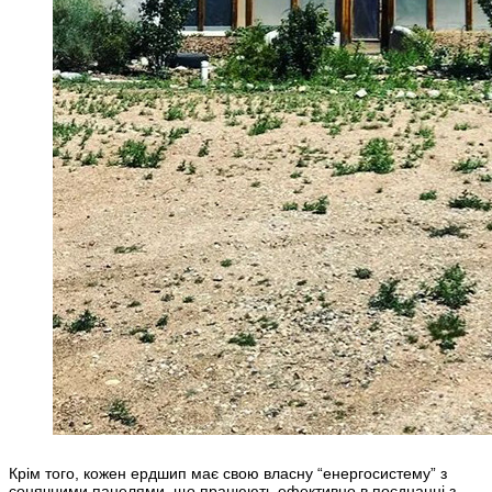
Крім того, кожен ердшип має свою власну “енергосистему” з
сонячними панелями, що працюють ефективно в поєднанні з