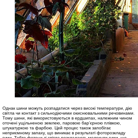
Однак шини можуть розпадатися через високі температури, дію
світла чи контакт з сильнодіючими окиснювальними речовинами.
Тому шини, які використовуються в ердшипах, належним чином
оточені ущільненою землею, паровою бар’єрною плівкою,
штукатуркою та фарбою. Цей процес також запобігає
неприємному запаху, що виникає в результаті фоторозкладу
гуми. Тобто фотони зі світла розкладають молекули гуми, що