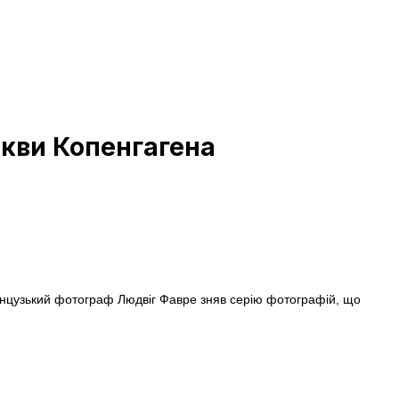
ркви Копенгагена
 Французький фотограф Людвіг Фавре зняв серію фотографій, що