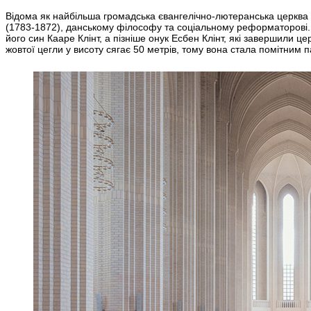
Відома як найбільша громадська євангелічно-лютеранська церква у 
(1783-1872), данському філософу та соціальному реформаторові. 
його син Кааре Клінт, а пізніше онук Есбен Клінт, які завершили ц
жовтої цегли у висоту сягає 50 метрів, тому вона стала помітним 