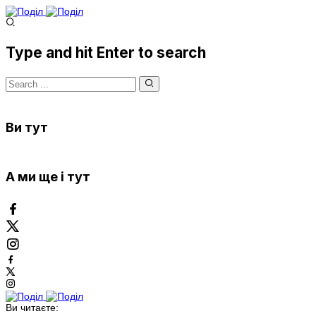
Type and hit Enter to search
Ви тут
А ми ще і тут
Ви читаєте: