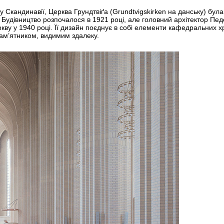
Скандинавії, Церква Грундтвіґа (Grundtvigskirken на данську) була
Будівництво розпочалося в 1921 році, але головний архітектор Пед
еркву у 1940 році. Її дизайн поєднує в собі елементи кафедральних х
пам’ятником, видимим здалеку.