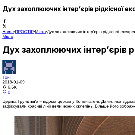
Дух захоплюючих інтер’єрів рідкісної ек
Home
/
ПРОСТІР
/
Місто
/
Дух захоплюючих інтер’єрів рідкісної експре
Місто
Дух захоплюючих інтер’єрів р
Тоні
2018-01-09
6.6K
0
Церква Грундтвіґа – відома церква у Копенгагені, Данія, яка відо
зафіксували красиві лінії величезних склепінь. Більше його зобра