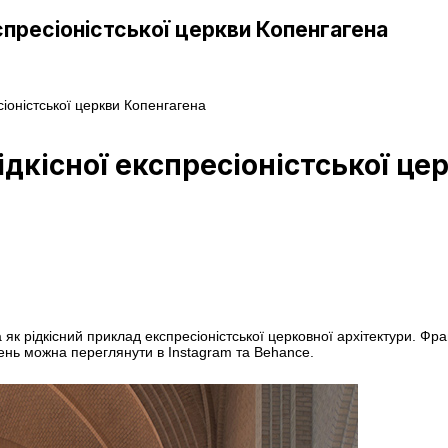
спресіоністської церкви Копенгагена
сіоністської церкви Копенгагена
ідкісної експресіоністської це
ма як рідкісний приклад експресіоністської церковної архітектури.
жень можна переглянути в Instagram та Behance.