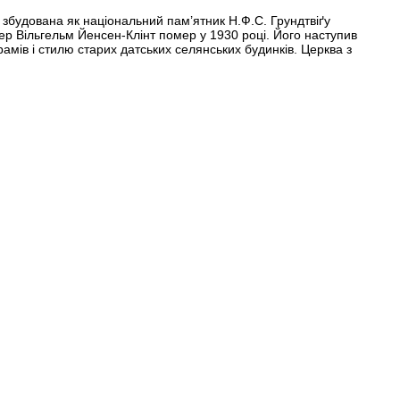
 збудована як національний пам’ятник Н.Ф.С. Грундтвіґу
ер Вільгельм Йенсен-Клінт помер у 1930 році. Його наступив
рамів і стилю старих датських селянських будинків. Церква з