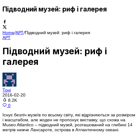
Підводний музей: риф і галерея
Home
/
АРТ
/
Підводний музей: риф і галерея
АРТ
Підводний музей: риф і
галерея
Тоні
2016-02-20
8.2K
0
Існує безліч музеїв по всьому світу, які відрізняються за розміром
і масштабом, але жоден не пропонує виставку, що схожа на
Museo Atlantico – підводний музей, розташований на глибині 14
метрів нижче Лансароте, острова в Атлантичному океані.