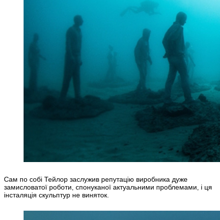
Сам по собі Тейлор заслужив репутацію виробника дуже
замисловатої роботи, спонуканої актуальними проблемами, і ця
інсталяція скульптур не виняток.