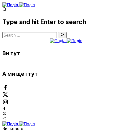
Type and hit Enter to search
Ви тут
А ми ще і тут
Ви читаєте: