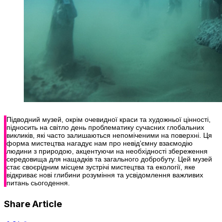
Підводний музей, окрім очевидної краси та художньої цінності,
підносить на світло день проблематику сучасних глобальних
викликів, які часто залишаються непоміченими на поверхні. Ця
форма мистецтва нагадує нам про невід’ємну взаємодію
людини з природою, акцентуючи на необхідності збереження
середовища для нащадків та загального добробуту. Цей музей
стає своєрідним місцем зустрічі мистецтва та екології, яке
відкриває нові глибини розуміння та усвідомлення важливих
питань сьогодення.
Share Article