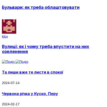
Бульвари: як треба облаштовувати
klov
Вулиці: як і чому треба впустити на них
озеленення
Та лиши вже те листя в спокої
2024-07-14
Червона річка у Куско, Перу
2024-02-17