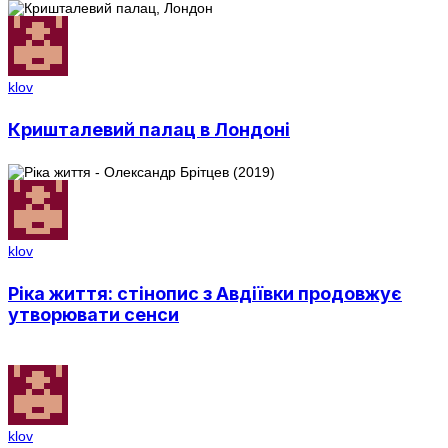
klov
Кришталевий палац в Лондоні
klov
Ріка життя: стінопис з Авдіївки продовжує
утворювати сенси
klov