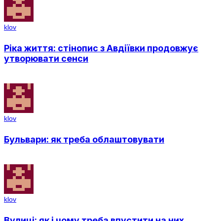
klov
Ріка життя: стінопис з Авдіївки продовжує
утворювати сенси
klov
Бульвари: як треба облаштовувати
klov
Вулиці: як і чому треба впустити на них