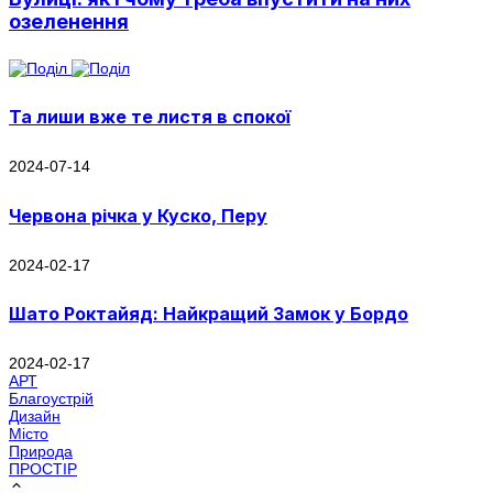
озеленення
Та лиши вже те листя в спокої
2024-07-14
Червона річка у Куско, Перу
2024-02-17
Шато Роктайяд: Найкращий Замок у Бордо
2024-02-17
АРТ
Благоустрій
Дизайн
Місто
Природа
ПРОСТІР