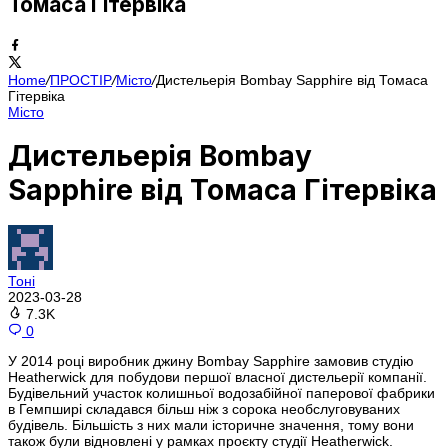
Томаса Гітервіка
Home
/
ПРОСТІР
/
Місто
/
Дистельерія Bombay Sapphire від Томаса
Гітервіка
Місто
Дистельерія Bombay
Sapphire від Томаса Гітервіка
Тоні
2023-03-28
7.3K
0
У 2014 році виробник джину Bombay Sapphire замовив студію
Heatherwick для побудови першої власної дистельерії компанії.
Будівельний участок колишньої водозабійної паперової фабрики
в Гемпширі складався більш ніж з сорока необслуговуваних
будівель. Більшість з них мали історичне значення, тому вони
також були відновлені у рамках проєкту студії Heatherwick.