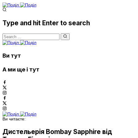
Type and hit Enter to search
Ви тут
А ми ще і тут
Ви читаєте:
Дистельерія Bombay Sapphire від