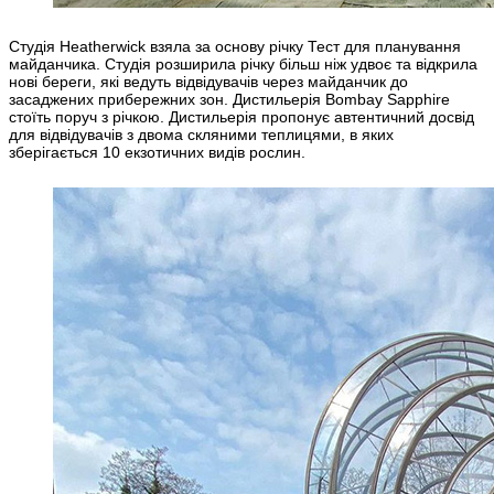
Студія Heatherwick взяла за основу річку Тест для планування
майданчика. Студія розширила річку більш ніж удвоє та відкрила
нові береги, які ведуть відвідувачів через майданчик до
засаджених прибережних зон. Дистильерія Bombay Sapphire
стоїть поруч з річкою. Дистильерія пропонує автентичний досвід
для відвідувачів з двома скляними теплицями, в яких
зберігається 10 екзотичних видів рослин.