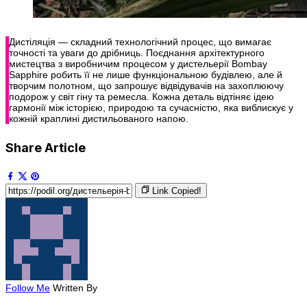
Дистіляція — складний технологічний процес, що вимагає
точності та уваги до дрібниць. Поєднання архітектурного
мистецтва з виробничим процесом у дистельерії Bombay
Sapphire робить її не лише функціональною будівлею, але й
творчим полотном, що запрошує відвідувачів на захоплюючу
подорож у світ гіну та ремесла. Кожна деталь відтіняє ідею
гармонії між історією, природою та сучасністю, яка виблискує у
кожній краплині дистильованого напою.
Share Article
Link Copied!
Follow Me
Written By