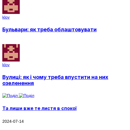
klov
Бульвари: як треба облаштовувати
klov
Вулиці: як і чому треба впустити на них
озеленення
Та лиши вже те листя в спокої
2024-07-14