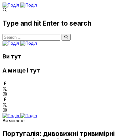
Type and hit Enter to search
Ви тут
А ми ще і тут
Ви читаєте:
Португалія: дивовижні тривимірні