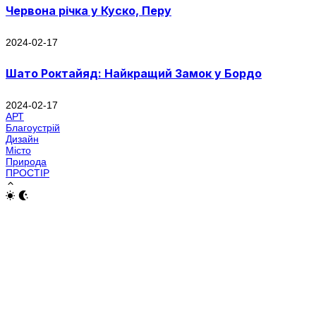
Червона річка у Куско, Перу
2024-02-17
Шато Роктайяд: Найкращий Замок у Бордо
2024-02-17
АРТ
Благоустрій
Дизайн
Місто
Природа
ПРОСТІР