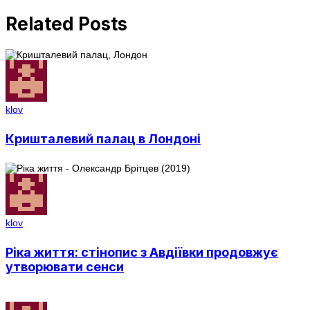
Related Posts
klov
Кришталевий палац в Лондоні
klov
Ріка життя: стінопис з Авдіївки продовжує
утворювати сенси