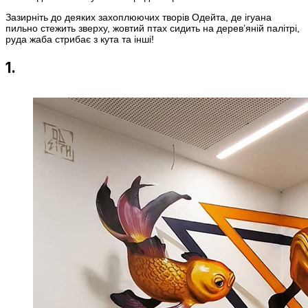
Зазирніть до деяких захоплюючих творів Одейта, де ігуана
пильно стежить зверху, жовтий птах сидить на дерев’яній палітрі,
руда жаба стрибає з кута та інші!
1.