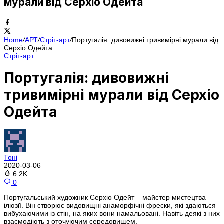
мурали від Серхіо Одейта
Home
/
АРТ
/
Стріт-арт
/
Португалія: дивовижні тривимірні мурали від
Серхіо Одейта
Стріт-арт
Португалія: дивовижні
тривимірні мурали від Серхіо
Одейта
Тоні
2020-03-06
6.2K
0
Португальський художник Серхіо Одейт – майстер мистецтва
ілюзії. Він створює видовищні анаморфічні фрески, які здаються
вибухаючими із стін, на яких вони намальовані. Навіть деякі з них
взаємодіють з оточуючим середовищем.