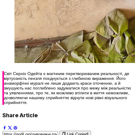
Світ Серхіо Одейта є магічним перетворювачем реальності, де
віртуозність пензля поєднується з глибиною вираження. Його
анаморфічні муралі не лише додають краси оточенню, а й
змушують нас поглиблено задуматися про межу між реальністю
та уявленнями, про те, як можливо втілити в життя неможливе,
дозволяючи нашому сприйняттю відчути нові рівні візуального
сприйняття.
Share Article
Link Copied!