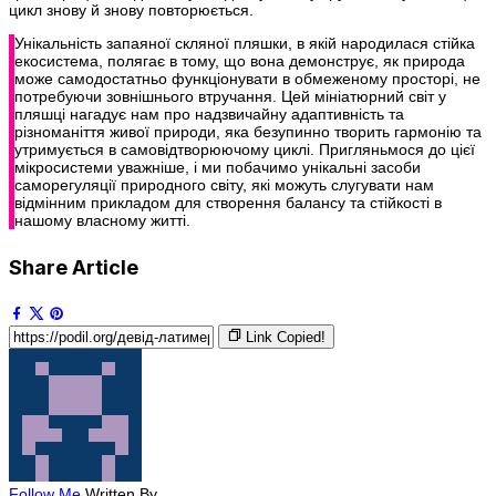
цикл знову й знову повторюється.
Унікальність запаяної скляної пляшки, в якій народилася стійка
екосистема, полягає в тому, що вона демонструє, як природа
може самодостатньо функціонувати в обмеженому просторі, не
потребуючи зовнішнього втручання. Цей мініатюрний світ у
пляшці нагадує нам про надзвичайну адаптивність та
різноманіття живої природи, яка безупинно творить гармонію та
утримується в самовідтворюючому циклі. Пригляньмося до цієї
мікросистеми уважніше, і ми побачимо унікальні засоби
саморегуляції природного світу, які можуть слугувати нам
відмінним прикладом для створення балансу та стійкості в
нашому власному житті.
Share Article
Link Copied!
Follow Me
Written By