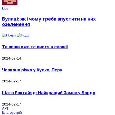
klov
Вулиці: як і чому треба впустити на них
озеленення
Та лиши вже те листя в спокої
2024-07-14
Червона річка у Куско, Перу
2024-02-17
Шато Роктайяд: Найкращий Замок у Бордо
2024-02-17
АРТ
Благоустрій