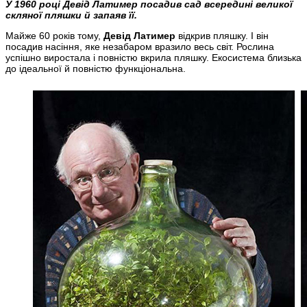
У 1960 році Девід Латимер посадив сад всередині великої
скляної пляшки й запаяв її.
Майже 60 років тому,
Девід Латимер
відкрив пляшку. І він
посадив насіння, яке незабаром вразило весь світ. Рослина
успішно виростала і повністю вкрила пляшку. Екосистема близька
до ідеальної й повністю функціональна.