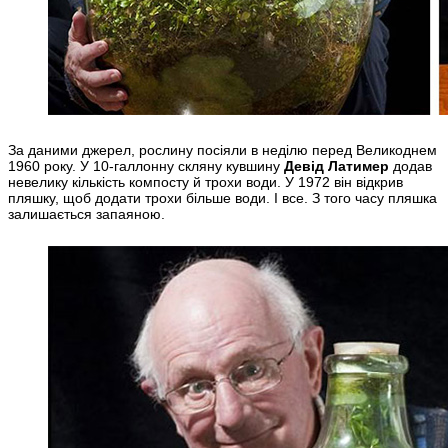
За даними джерел, рослину посіяли в неділю перед Великоднем
1960 року. У 10-галлонну скляну кувшину
Девід Латимер
додав
невелику кількість компосту й трохи води. У 1972 він відкрив
пляшку, щоб додати трохи більше води. І все. З того часу пляшка
залишається запаяною.