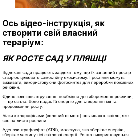
Ось відео-інструкція, як
створити свій власний
тераріум:
ЯК РОСТЕ САД У ПЛЯШЦІ
Відлякані сади працюють завдяки тому, що їх запаяний простір
створює цілковито самостійну екосистему. І рослини можуть
виживати, використовуючи фотосинтез для переробки поживних
речовин.
Єдине зовнішнє втручання, необхідне для збереження рослини,
— це світло. Воно надає їй енергію для створення їжі та
продовження росту.
Білки з хлорофілами (зелений пігмент) поглинають світло, яке
сяє на листя рослини.
Аденозинтрифосфат (АТФ), молекула, яка зберігає енергію,
зберігає частину тієї світлової енергії. Решта використовується