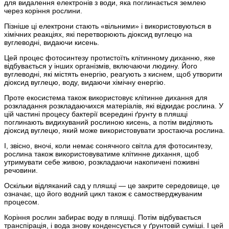
для видалення електронів з води, яка поглинається землею
через коріння рослини.
Пізніше ці електрони стають «вільними» і використовуються в
хімічних реакціях, які перетворюють діоксид вуглецю на
вуглеводні, видаючи кисень.
Цей процес фотосинтезу протистоїть клітинному диханню, яке
відбувається у інших організмів, включаючи людину. Його
вуглеводні, які містять енергію, реагують з киснем, щоб утворити
діоксид вуглецю, воду, видаючи хімічну енергію.
Проте екосистема також використовує клітинне дихання для
розкладання розкладаючихся матеріалів, які відкидає рослина. У
цій частині процесу бактерії всередині ґрунту в пляшці
поглинають видихуваний рослиною кисень, а потім виділяють
діоксид вуглецю, який може використовувати зростаюча рослина.
І, звісно, вночі, коли немає сонячного світла для фотосинтезу,
рослина також використовуватиме клітинне дихання, щоб
утримувати себе живою, розкладаючи накопичені поживні
речовини.
Оскільки відляканий сад у пляшці — це закрите середовище, це
означає, що його водний цикл також є самостверджуваним
процесом.
Коріння рослин забирає воду в пляшці. Потім відбувається
транспірація, і вода знову конденсується у ґрунтовій суміші. І цей