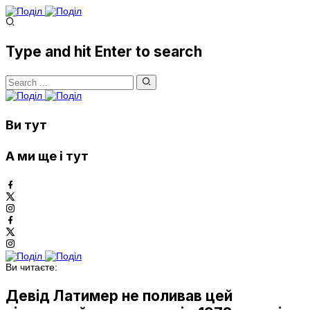
Type and hit Enter to search
Ви тут
А ми ще і тут
Ви читаєте:
Девід Латимер не поливав цей