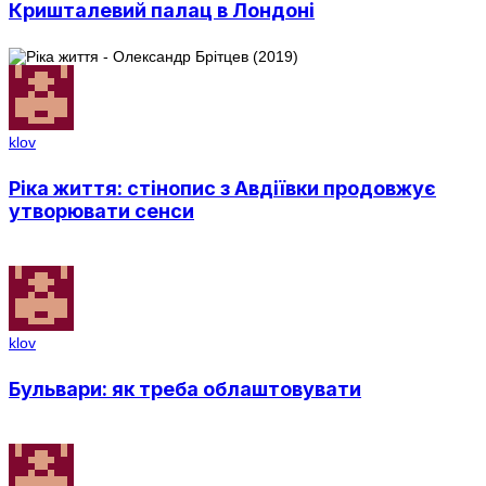
Кришталевий палац в Лондоні
klov
Ріка життя: стінопис з Авдіївки продовжує
утворювати сенси
klov
Бульвари: як треба облаштовувати