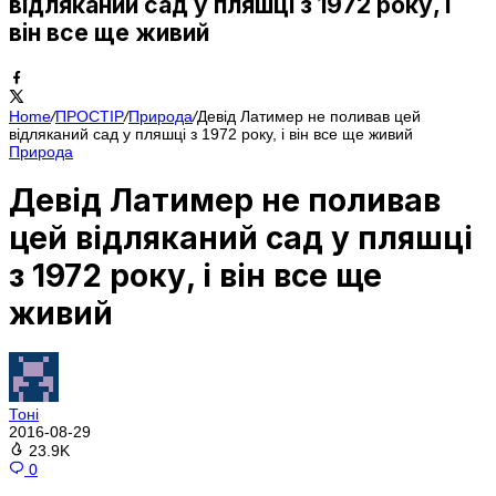
відляканий сад у пляшці з 1972 року, і
він все ще живий
Home
/
ПРОСТІР
/
Природа
/
Девід Латимер не поливав цей
відляканий сад у пляшці з 1972 року, і він все ще живий
Природа
Девід Латимер не поливав
цей відляканий сад у пляшці
з 1972 року, і він все ще
живий
Тоні
2016-08-29
23.9K
0