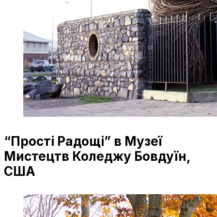
“Прості Радощі” в Музеї
Мистецтв Коледжу Бовдуїн,
США