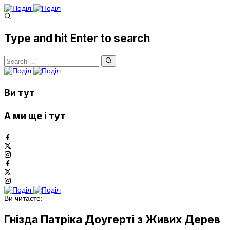
Type and hit Enter to search
Ви тут
А ми ще і тут
Ви читаєте:
Гнізда Патріка Доугерті з Живих Дерев