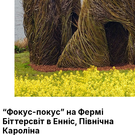
“Фокус-покус” на Фермі
Біттерсвіт в Енніс, Північна
Кароліна