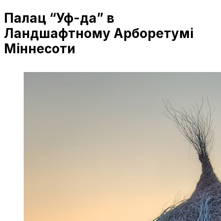
Палац “Уф-да” в
Ландшафтному Арборетумі
Міннесоти