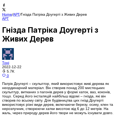
Home
/
АРТ
/
Гнізда Патріка Доугерті з Живих Дерев
АРТ
Гнізда Патріка Доугерті з
Живих Дерев
Тоні
2022-12-22
5.7K
0
Патрік Доугерті – скульптор, який використовує живі дерева як
неординарний матеріал. Він створив понад 200 мистецьких
скульптур, витканих з пагонів дерев у формі хаток, ваз, коконів,
тощо. Серед його інсталяцій найбільш відомі – гнізда, які він
створив по всьому світу. Для будівництва цих гнізд Доугерті
використовує різні види дерев, включаючи березу, осику, клен та
нерозлучник, створюючи хатки висотою від 6 до 12 метрів. На
жаль, через природу дерев його твори не можуть існувати довго.