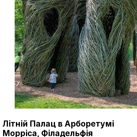
Літній Палац в Арборетумі
Морріса, Філадельфія