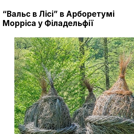
“Вальс в Лісі” в Арборетумі
Морріса у Філадельфії