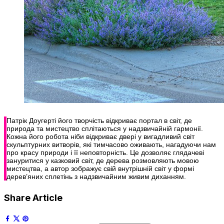
Патрік Доугерті його творчість відкриває портал в світ, де
природа та мистецтво сплітаються у надзвичайній гармонії.
Кожна його робота ніби відкриває двері у вигадливий світ
скульптурних витворів, які тимчасово оживають, нагадуючи нам
про красу природи і її неповторність. Це дозволяє глядачеві
зануритися у казковий світ, де дерева розмовляють мовою
мистецтва, а автор зображує свій внутрішній світ у формі
дерев’яних сплетінь з надзвичайним живим диханням.
Share Article