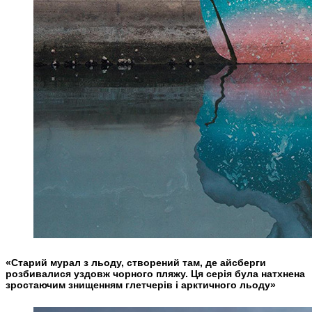
«Старий мурал з льоду, створений там, де айсберги
розбивалися уздовж чорного пляжу. Ця серія була натхнена
зростаючим знищенням глетчерів і арктичного льоду»