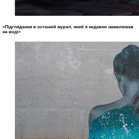
«Підглядання в останній мурал, який я недавно намалював
на воді»