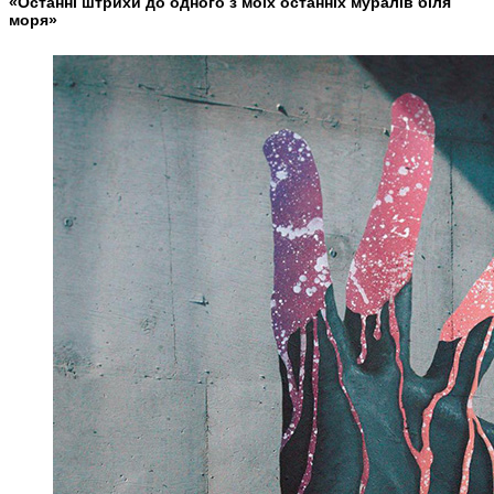
«Останні штрихи до одного з моїх останніх муралів біля
моря»