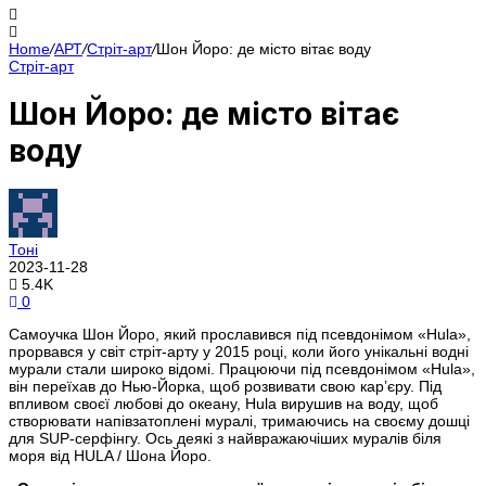
Home
/
АРТ
/
Стріт-арт
/
Шон Йоро: де місто вітає воду
Стріт-арт
Шон Йоро: де місто вітає
воду
Тоні
2023-11-28
5.4K
0
Самоучка Шон Йоро, який прославився під псевдонімом «Hula»,
прорвався у світ стріт-арту у 2015 році, коли його унікальні водні
мурали стали широко відомі. Працюючи під псевдонімом «Hula»,
він переїхав до Нью-Йорка, щоб розвивати свою кар’єру. Під
впливом своєї любові до океану, Hula вирушив на воду, щоб
створювати напівзатоплені муралі, тримаючись на своєму дошці
для SUP-серфінгу. Ось деякі з найвражаючіших муралів біля
моря від HULA / Шона Йоро.