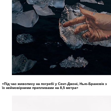
«Під час живопису на погребі у Сент-Джоні, Нью-Брансвік з
їх неймовірними припливами на 8,5 метра»