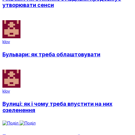
утворювати сенси
klov
Бульвари: як треба облаштовувати
klov
Вулиці: як і чому треба впустити на них
озеленення