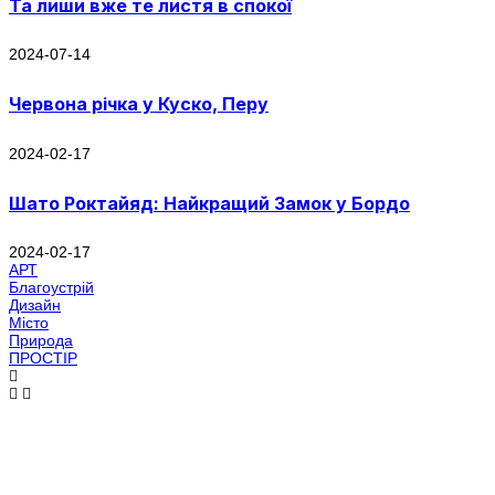
Та лиши вже те листя в спокої
2024-07-14
Червона річка у Куско, Перу
2024-02-17
Шато Роктайяд: Найкращий Замок у Бордо
2024-02-17
АРТ
Благоустрій
Дизайн
Місто
Природа
ПРОСТІР