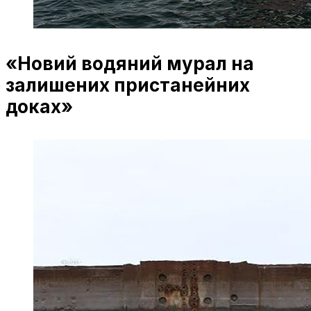
«Новий водяний мурал на
залишених пристанейних
доках»