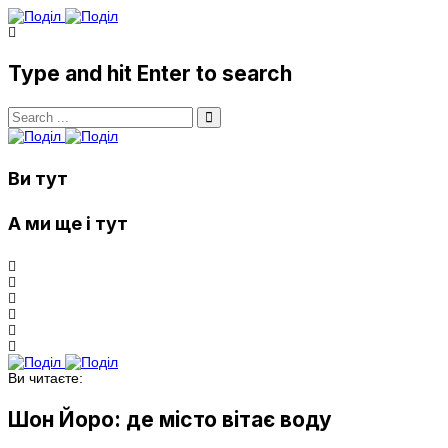
Type and hit Enter to search
Ви тут
А ми ще і тут
Ви читаєте:
Шон Йоро: де місто вітає воду