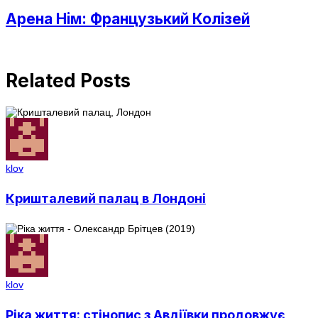
Арена Нім: Французький Колізей
Related Posts
klov
Кришталевий палац в Лондоні
klov
Ріка життя: стінопис з Авдіївки продовжує