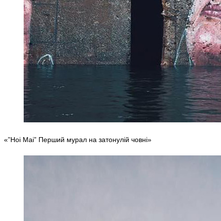
«”Hoi Mai” Перший мурал на затонулій човні»