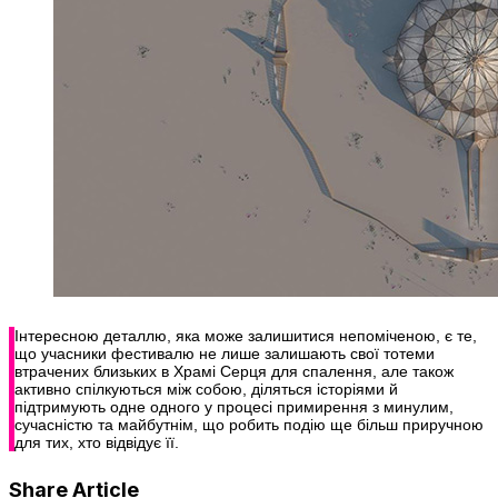
Інтересною деталлю, яка може залишитися непоміченою, є те,
що учасники фестивалю не лише залишають свої тотеми
втрачених близьких в Храмі Серця для спалення, але також
активно спілкуються між собою, діляться історіями й
підтримують одне одного у процесі примирення з минулим,
сучасністю та майбутнім, що робить подію ще більш приручною
для тих, хто відвідує її.
Share Article