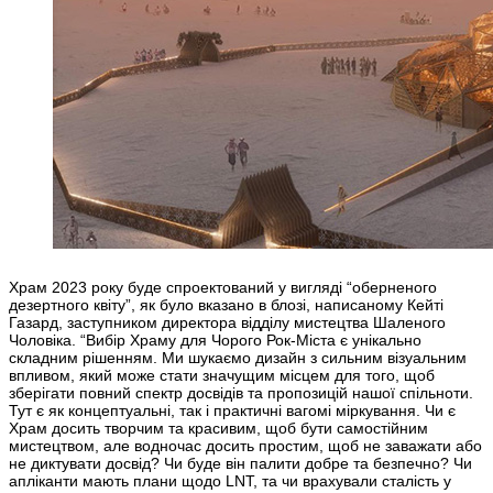
Храм 2023 року буде спроектований у вигляді “оберненого
дезертного квіту”, як було вказано в блозі, написаному Кейті
Газард, заступником директора відділу мистецтва Шаленого
Чоловіка. “Вибір Храму для Чорого Рок-Міста є унікально
складним рішенням. Ми шукаємо дизайн з сильним візуальним
впливом, який може стати значущим місцем для того, щоб
зберігати повний спектр досвідів та пропозицій нашої спільноти.
Тут є як концептуальні, так і практичні вагомі міркування. Чи є
Храм досить творчим та красивим, щоб бути самостійним
мистецтвом, але водночас досить простим, щоб не заважати або
не диктувати досвід? Чи буде він палити добре та безпечно? Чи
апліканти мають плани щодо LNT, та чи врахували сталість у