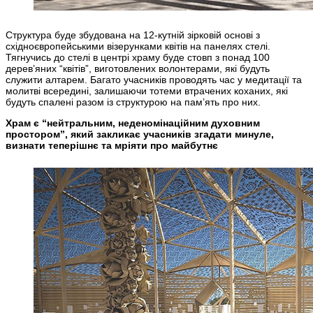
Структура буде збудована на 12-кутній зірковій основі з
східноєвропейськими візерунками квітів на панелях стелі.
Тягнучись до стелі в центрі храму буде стовп з понад 100
дерев’яних “квітів”, виготовлених волонтерами, які будуть
служити алтарем. Багато учасників проводять час у медитації та
молитві всередині, залишаючи тотеми втрачених коханих, які
будуть спалені разом із структурою на пам’ять про них.
Храм є “нейтральним, неденомінаційним духовним
простором”, який закликає учасників згадати минуле,
визнати теперішнє та мріяти про майбутнє