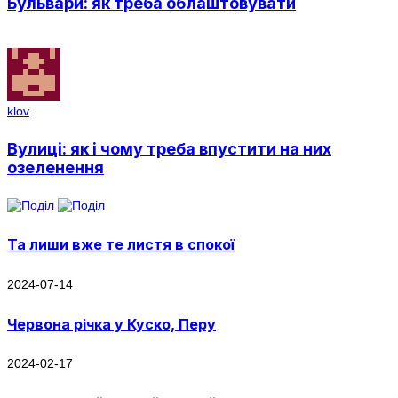
Бульвари: як треба облаштовувати
klov
Вулиці: як і чому треба впустити на них
озеленення
Та лиши вже те листя в спокої
2024-07-14
Червона річка у Куско, Перу
2024-02-17