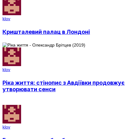
klov
Кришталевий палац в Лондоні
klov
Ріка життя: стінопис з Авдіївки продовжує
утворювати сенси
klov