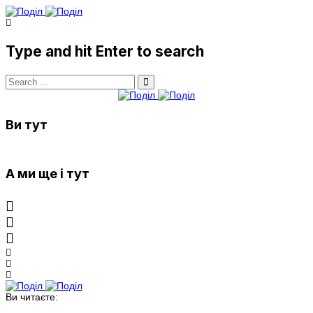
Type and hit Enter to search
Ви тут
А ми ще і тут
Ви читаєте: