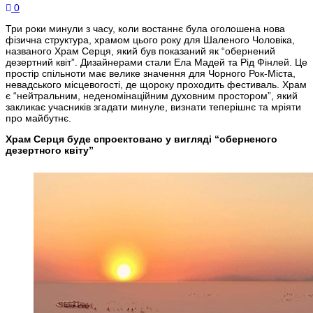
0
Три роки минули з часу, коли востаннє була оголошена нова
фізична структура, храмом цього року для Шаленого Чоловіка,
названого Храм Серця, який був показаний як “обернений
дезертний квіт”. Дизайнерами стали Ела Мадей та Рід Фінлей. Це
простір спільноти має велике значення для Чорного Рок-Міста,
невадського місцевогості, де щороку проходить фестиваль. Храм
є “нейтральним, неденомінаційним духовним простором”, який
закликає учасників згадати минуле, визнати теперішнє та мріяти
про майбутнє.
Храм Серця буде спроектовано у вигляді “оберненого
дезертного квіту”