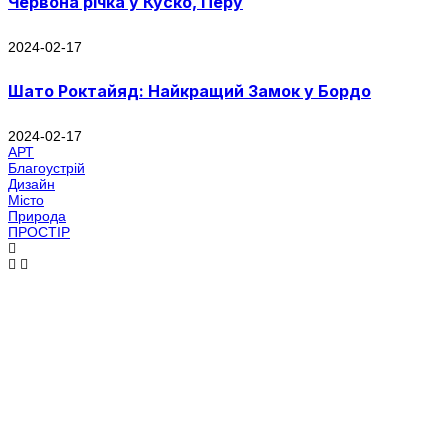
Червона річка у Куско, Перу
2024-02-17
Шато Роктайяд: Найкращий Замок у Бордо
2024-02-17
АРТ
Благоустрій
Дизайн
Місто
Природа
ПРОСТІР