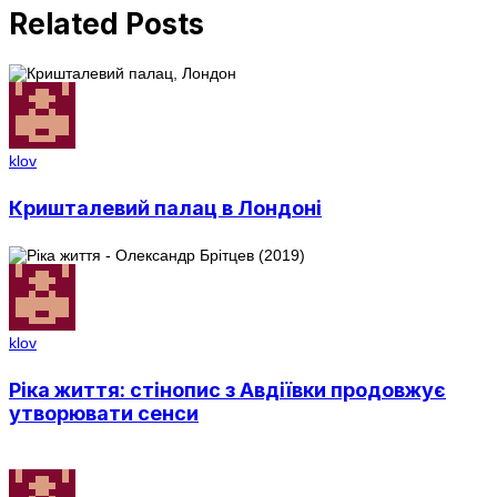
Related Posts
klov
Кришталевий палац в Лондоні
klov
Ріка життя: стінопис з Авдіївки продовжує
утворювати сенси