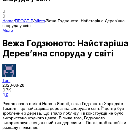
Home
/
ПРОСТІР
/
Місто
/
Вежа Годзюното: Найстаріша Дерев’яна
споруда у світі
Місто
Вежа Годзюното: Найстаріша
Дерев’яна споруда у світі
Тоні
2023-08-28
7K
0
Розташована в місті Нара в Японії, вежа Годзюното Хорюдзі в
Темплі – це найстаріша дерев’яна споруда в світі. Її центр був
зроблений з дерева, що впало поблизу, і в конструкції не було
використано жодного цвяха. Більше того, Годзюното
використовує спеціальний тип деревини – Гінокі, щоб запобігти
розпаду і плісняві.