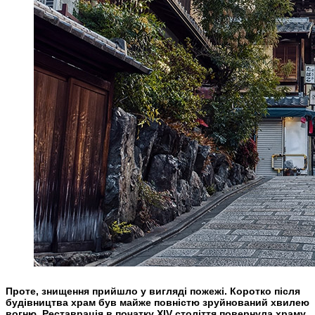
Проте, знищення прийшло у вигляді пожежі. Коротко після
будівництва храм був майже повністю зруйнований хвилею
вогню. Реставрація в початку XIV століття повернула храму