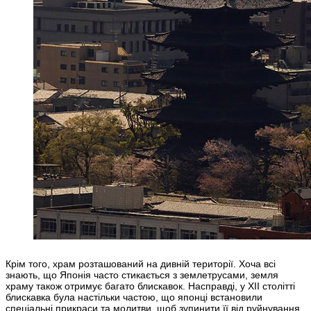
Крім того, храм розташований на дивній території. Хоча всі
знають, що Японія часто стикається з землетрусами, земля
храму також отримує багато блискавок. Насправді, у XII столітті
блискавка була настільки частою, що японці встановили
спеціальні прикраси та молитви, щоб зупинити її від руйнування