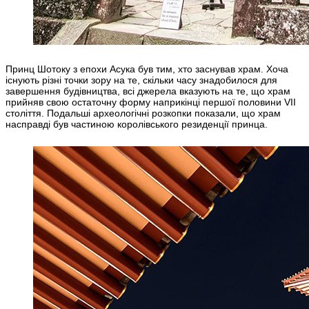
Принц Шотоку з епохи Асука був тим, хто заснував храм. Хоча
існують різні точки зору на те, скільки часу знадобилося для
завершення будівництва, всі джерела вказують на те, що храм
прийняв свою остаточну форму наприкінці першої половини VII
століття. Подальші археологічні розкопки показали, що храм
насправді був частиною королівського резиденції принца.