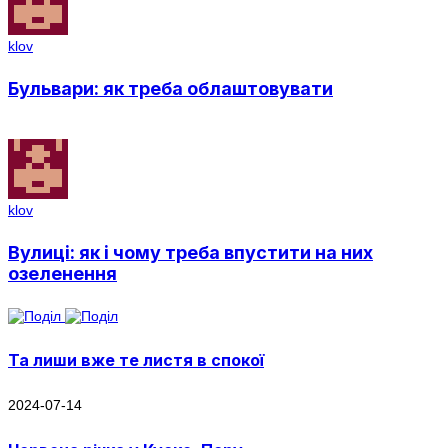
klov
Бульвари: як треба облаштовувати
klov
Вулиці: як і чому треба впустити на них
озеленення
Та лиши вже те листя в спокої
2024-07-14