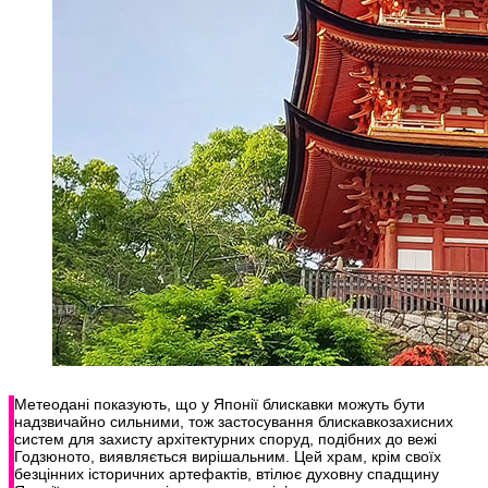
Метеодані показують, що у Японії блискавки можуть бути
надзвичайно сильними, тож застосування блискавкозахисних
систем для захисту архітектурних споруд, подібних до вежі
Годзюното, виявляється вирішальним. Цей храм, крім своїх
безцінних історичних артефактів, втілює духовну спадщину