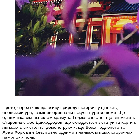
Проте, через їхню вразливу природу і історичну цінність,
японський уряд замінив оригінальні скульптури копіями. Ще
одним цікавим аспектом храму та Годзюното є те, що він містить
Скарбницю або Дайходзоден, що складається з статуй та картин,
які мають вік століть, демонструючи, що Вежа Годзюното та
Храм Хорюдзі є безумовно одними з найважливіших історичних
пам’яток Японії.