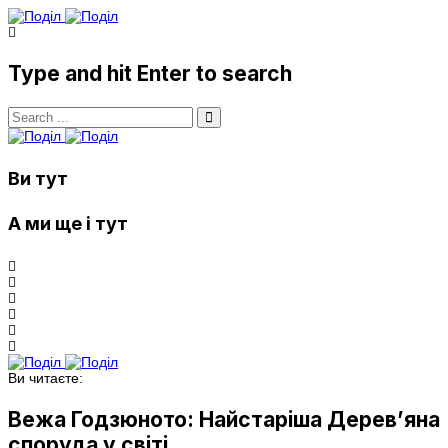
Type and hit Enter to search
Ви тут
А ми ще і тут
Ви читаєте:
Вежа Годзюното: Найстаріша Дерев’яна
споруда у світі