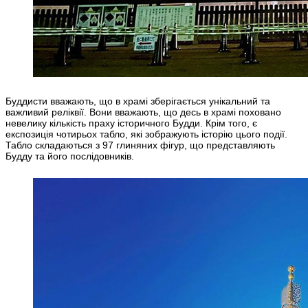
Буддисти вважають, що в храмі зберігається унікальний та
важливий реліквії. Вони вважають, що десь в храмі поховано
невелику кількість праху історичного Будди. Крім того, є
експозиція чотирьох табло, які зображують історію цього події.
Табло складаються з 97 глиняних фігур, що представляють
Будду та його послідовників.