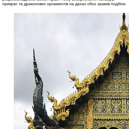
прикрас та драконових орнаментів на дахах обох храмів подібне.