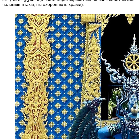
чоловіків-птахів, які охороняють храми).