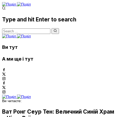
Type and hit Enter to search
Ви тут
А ми ще і тут
Ви читаєте:
Ват Ронг Сеур Тен: Величний Синій Храм