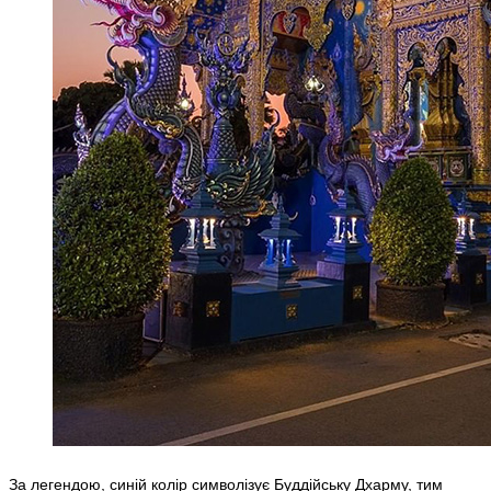
За легендою, синій колір символізує Буддійську Дхарму, тим