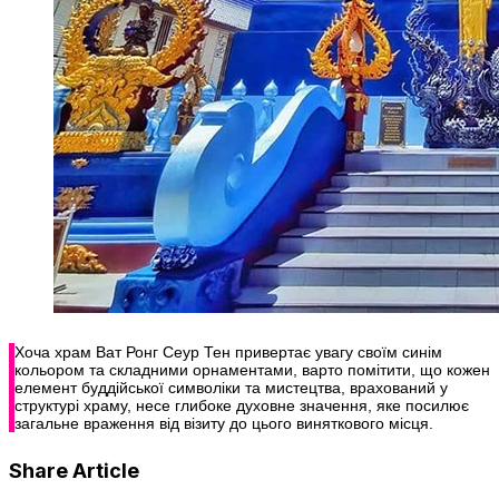
Хоча храм Ват Ронг Сеур Тен привертає увагу своїм синім
кольором та складними орнаментами, варто помітити, що кожен
елемент буддійської символіки та мистецтва, врахований у
структурі храму, несе глибоке духовне значення, яке посилює
загальне враження від візиту до цього виняткового місця.
Share Article