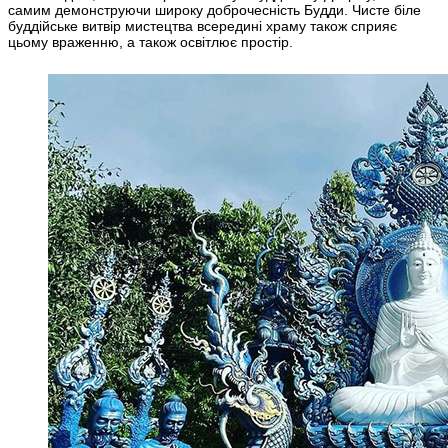
самим демонструючи широку доброчесність Будди. Чисте біле
буддійське витвір мистецтва всередині храму також сприяє
цьому враженню, а також освітлює простір.