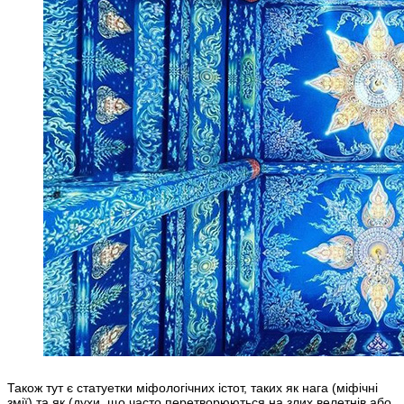
Також тут є статуетки міфологічних істот, таких як нага (міфічні
змії) та як (духи, що часто перетворюються на злих велетнів або