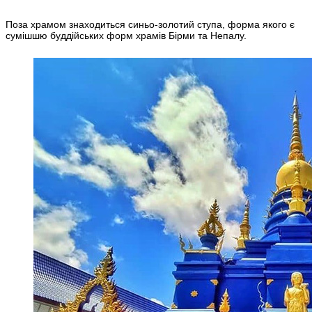
Поза храмом знаходиться синьо-золотий ступа, форма якого є
сумішшю буддійських форм храмів Бірми та Непалу.