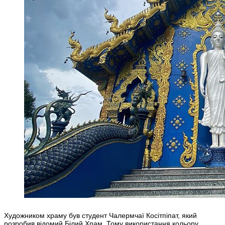
Художником храму був студент Чалермчаї Косітпіпат, який
розробив відомий Білий Храм. Тому використання кольору,