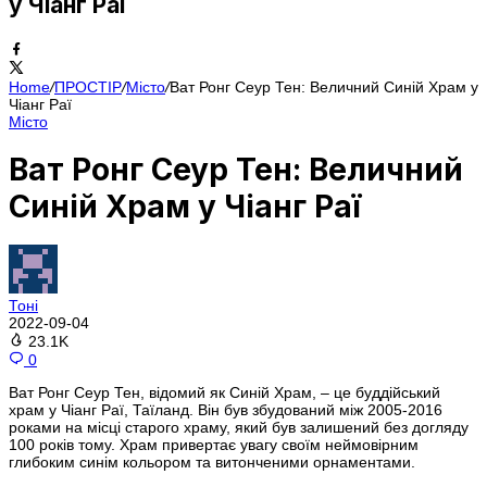
у Чіанг Раї
Home
/
ПРОСТІР
/
Місто
/
Ват Ронг Сеур Тен: Величний Синій Храм у
Чіанг Раї
Місто
Ват Ронг Сеур Тен: Величний
Синій Храм у Чіанг Раї
Тоні
2022-09-04
23.1K
0
Ват Ронг Сеур Тен, відомий як Синій Храм, – це буддійський
храм у Чіанг Раї, Таїланд. Він був збудований між 2005-2016
роками на місці старого храму, який був залишений без догляду
100 років тому. Храм привертає увагу своїм неймовірним
глибоким синім кольором та витонченими орнаментами.