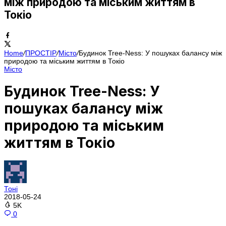
між природою та міським життям в
Токіо
Home
/
ПРОСТІР
/
Місто
/
Будинок Tree-Ness: У пошуках балансу між
природою та міським життям в Токіо
Місто
Будинок Tree-Ness: У
пошуках балансу між
природою та міським
життям в Токіо
Тоні
2018-05-24
5K
0