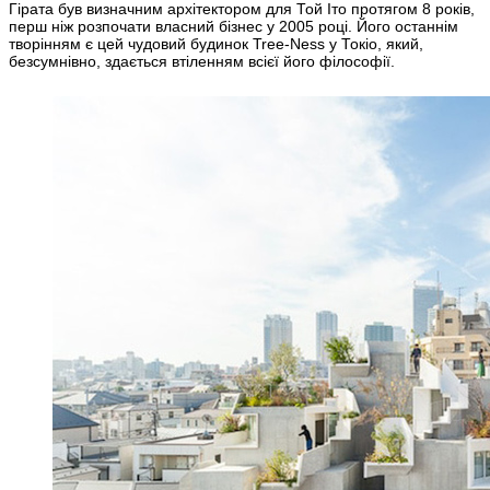
Гірата був визначним архітектором для Той Іто протягом 8 років,
перш ніж розпочати власний бізнес у 2005 році. Його останнім
творінням є цей чудовий будинок Tree-Ness у Токіо, який,
безсумнівно, здається втіленням всієї його філософії.