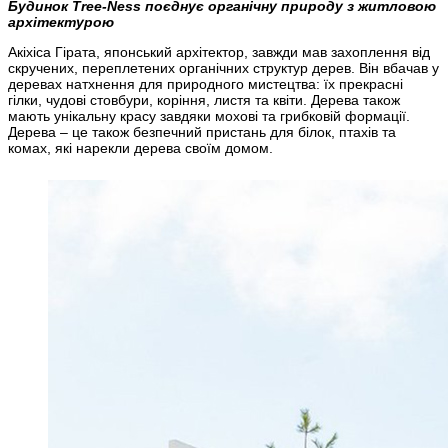
Будинок Tree-Ness поєднує органічну природу з житловою
архітектурою
Акіхіса Гірата, японський архітектор, завжди мав захоплення від
скручених, переплетених органічних структур дерев. Він вбачав у
деревах натхнення для природного мистецтва: їх прекрасні
гілки, чудові стовбури, коріння, листя та квіти. Дерева також
мають унікальну красу завдяки мохові та грибковій формації.
Дерева – це також безпечний пристань для білок, птахів та
комах, які нарекли дерева своїм домом.