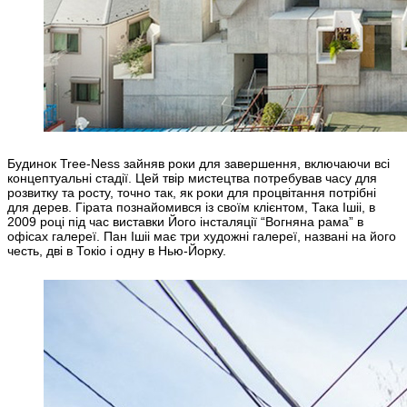
Будинок Tree-Ness зайняв роки для завершення, включаючи всі
концептуальні стадії. Цей твір мистецтва потребував часу для
розвитку та росту, точно так, як роки для процвітання потрібні
для дерев. Гірата познайомився із своїм клієнтом, Така Ішіі, в
2009 році під час виставки Його інсталяції “Вогняна рама” в
офісах галереї. Пан Ішіі має три художні галереї, названі на його
честь, дві в Токіо і одну в Нью-Йорку.