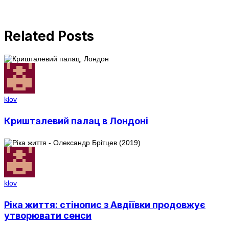
Related Posts
klov
Кришталевий палац в Лондоні
klov
Ріка життя: стінопис з Авдіївки продовжує
утворювати сенси