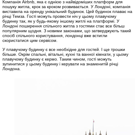
Компанія Airbnb, яка є однією з найвідоміших платформ для
пошуку житла, крок за кроком розвивається. У Лондоні, компанія
виставила на оренду унікальний будинок. Цей будинок плаває на
річці Темза. Гості можуть провести ніч у цьому плавучому
будинку так, як у будь-якому іншому житлі на платформі. У
Лондоні поширення спільного житла з гостями стає все більш
популярним щодня. З новими законами, що затверджують такий
спосіб спільного користування, лондонці вже встигли
скористатися цим сервісом.
У плавучому будинку є все необхідне для гостей. І ще трошки
більше. Окрім спальні, вітальні, кухні та ванної кімнати, у цьому
плавучому будинку є кермо. Таким чином, гості можуть
зупинитися у цьому будинку і керувати на знаменитій річці
Лондона.