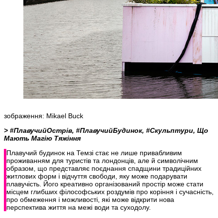
зображення: Mikael Buck
> #ПлавучийОстрів, #ПлавучийБудинок, #Скульптури, Що
Мають Магію Тяжіння
Плавучий будинок на Темзі стає не лише привабливим
проживанням для туристів та лондонців, але й символічним
образом, що представляє поєднання спадщини традиційних
житлових форм і відчуття свободи, яку може подарувати
плавучість. Його креативно організований простір може стати
місцем глибших філософських роздумів про коріння і сучасність,
про обмеження і можливості, які може відкрити нова
перспектива життя на межі води та суходолу.