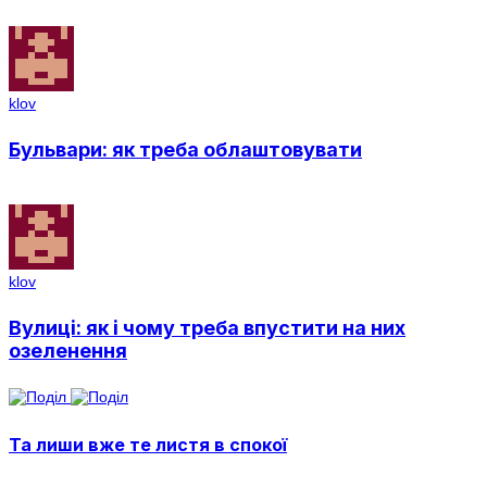
klov
Бульвари: як треба облаштовувати
klov
Вулиці: як і чому треба впустити на них
озеленення
Та лиши вже те листя в спокої