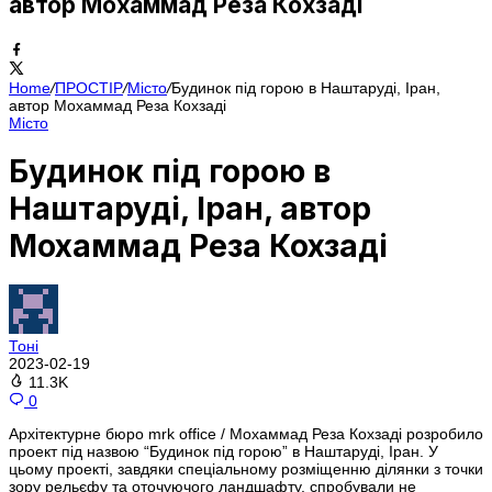
автор Мохаммад Реза Кохзаді
Home
/
ПРОСТІР
/
Місто
/
Будинок під горою в Наштаруді, Іран,
автор Мохаммад Реза Кохзаді
Місто
Будинок під горою в
Наштаруді, Іран, автор
Мохаммад Реза Кохзаді
Тоні
2023-02-19
11.3K
0
Архітектурне бюро mrk office / Мохаммад Реза Кохзаді розробило
проект під назвою “Будинок під горою” в Наштаруді, Іран. У
цьому проекті, завдяки спеціальному розміщенню ділянки з точки
зору рельєфу та оточуючого ландшафту, спробували не