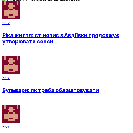
klov
Ріка життя: стінопис з Авдіївки продовжує
утворювати сенси
klov
Бульвари: як треба облаштовувати
klov