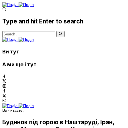
Type and hit Enter to search
Ви тут
А ми ще і тут
Ви читаєте:
Будинок під горою в Наштаруді, Іран,