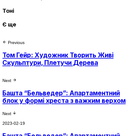
Тоні
Є ще
Previous
Том Гейр: Художник Творить Живі
Скульптури, Плетучи Дерева
Next
Башта “Бельведер”: Апартаментний
блок у формі хреста з важким верхом
Next
2023-02-19
Башта “Бельведер”: Апартаментний