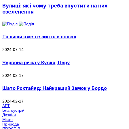
Вулиці: як і чому треба впустити на них
озеленення
Та лиши вже те листя в спокої
2024-07-14
Червона річка у Куско, Перу
2024-02-17
Шато Роктайяд: Найкращий Замок у Бордо
2024-02-17
АРТ
Благоустрій
Дизайн
Місто
Природа
ПРОСТІР