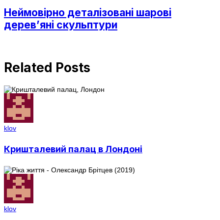
Неймовірно деталізовані шарові
дерев’яні скульптури
Related Posts
klov
Кришталевий палац в Лондоні
klov