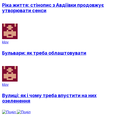
Ріка життя: стінопис з Авдіївки продовжує
утворювати сенси
klov
Бульвари: як треба облаштовувати
klov
Вулиці: як і чому треба впустити на них
озеленення