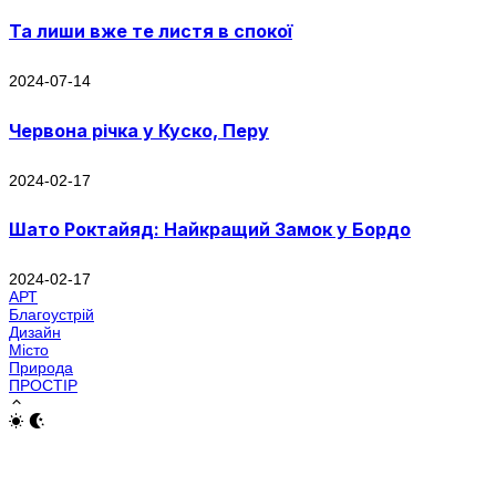
Та лиши вже те листя в спокої
2024-07-14
Червона річка у Куско, Перу
2024-02-17
Шато Роктайяд: Найкращий Замок у Бордо
2024-02-17
АРТ
Благоустрій
Дизайн
Місто
Природа
ПРОСТІР