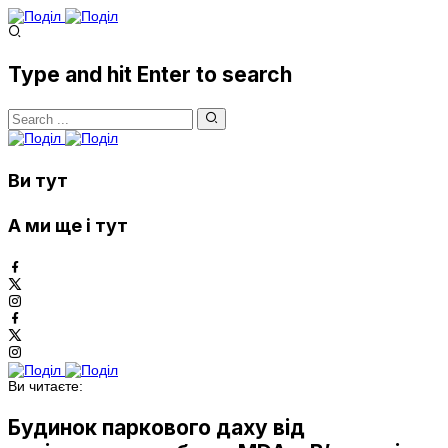
Type and hit Enter to search
Ви тут
А ми ще і тут
Ви читаєте:
Будинок паркового даху від