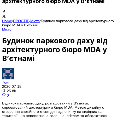
архітектурного бюро MDA у В’єтнамі
Home
/
ПРОСТІР
/
Місто
/
Будинок паркового даху від архітектурного
бюро MDA у В’єтнамі
Місто
Будинок паркового даху від
архітектурного бюро MDA у
В’єтнамі
Тоні
2020-07-15
25.8K
0
Будинок паркового даху, розташований у В’єтнамі,
спроектований архітектурним бюро MDA. Метою дизайну є
створення спокійного місця для відпочинку на вихідних та
території, що переповнена зеленню, світлом та абсолютною