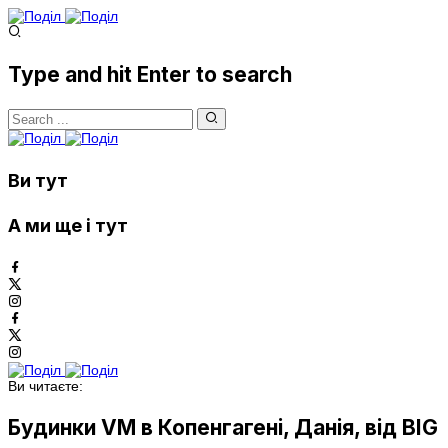
Type and hit Enter to search
Ви тут
А ми ще і тут
Ви читаєте:
Будинки VM в Копенгагені, Данія, від BIG