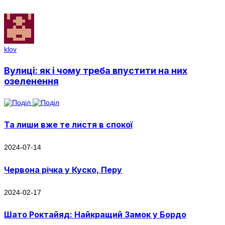
klov
Вулиці: як і чому треба впустити на них
озеленення
Та лиши вже те листя в спокої
2024-07-14
Червона річка у Куско, Перу
2024-02-17
Шато Роктайяд: Найкращий Замок у Бордо