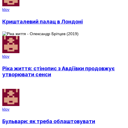
klov
Кришталевий палац в Лондоні
klov
Ріка життя: стінопис з Авдіївки продовжує
утворювати сенси
klov
Бульвари: як треба облаштовувати