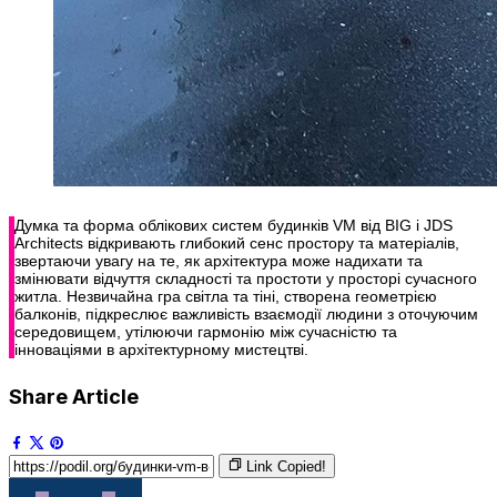
Думка та форма облікових систем будинків VM від BIG і JDS
Architects відкривають глибокий сенс простору та матеріалів,
звертаючи увагу на те, як архітектура може надихати та
змінювати відчуття складності та простоти у просторі сучасного
житла. Незвичайна гра світла та тіні, створена геометрією
балконів, підкреслює важливість взаємодії людини з оточуючим
середовищем, утілюючи гармонію між сучасністю та
інноваціями в архітектурному мистецтві.
Share Article
Link Copied!