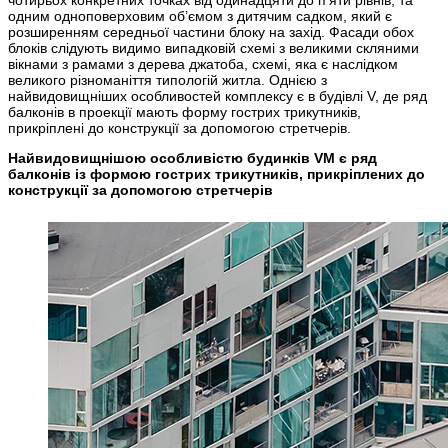
чотирьох конкретних точках від одинадцяти до п’яти рівнів, та
одним одноповерховим об’ємом з дитячим садком, який є
розширенням середньої частини блоку на захід. Фасади обох
блоків слідують видимо випадковій схемі з великими скляними
вікнами з рамами з дерева джатоба, схемі, яка є наслідком
великого різноманіття типологій житла. Однією з
найвидовищніших особливостей комплексу є в будівлі V, де ряд
балконів в проекції мають форму гострих трикутників,
прикріплені до конструкції за допомогою стретчерів.
Найвидовищнішою особливістю будинків VM є ряд
балконів із формою гострих трикутників, прикріплених до
конструкції за допомогою стретчерів