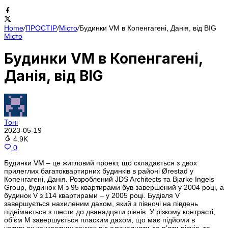
Home
/
ПРОСТІР
/
Місто
/
Будинки VM в Копенгагені, Данія, від BIG
Місто
Будинки VM в Копенгагені,
Данія, від BIG
Тоні
2023-05-19
4.9K
0
Будинки VM – це житловий проект, що складається з двох
прилеглих багатоквартирних будинків в районі Ørestad у
Копенгагені, Данія. Розроблений JDS Architects та Bjarke Ingels
Group, будинок M з 95 квартирами був завершений у 2004 році, а
будинок V з 114 квартирами – у 2005 році. Будівля V
завершується нахиленим дахом, який з півночі на південь
піднімається з шести до дванадцяти рівнів. У різкому контрасті,
об’єм M завершується пласким дахом, що має підйоми в