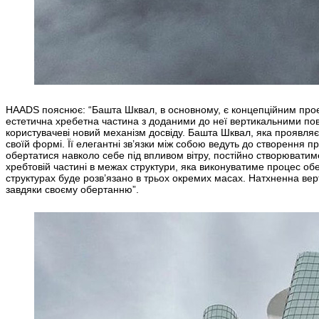
HAADS пояснює: “Башта Шквал, в основному, є концепційним прое
естетична хребетна частина з доданими до неї вертикальними пов
користувачеві новий механізм досвіду. Башта Шквал, яка проявля
своїй формі. Її елегантні зв’язки між собою ведуть до створення п
обертатися навколо себе під впливом вітру, постійно створюватиме 
хребтовій частині в межах структури, яка виконуватиме процес обе
структурах буде розв’язано в трьох окремих масах. Натхненна ве
завдяки своєму обертанню”.