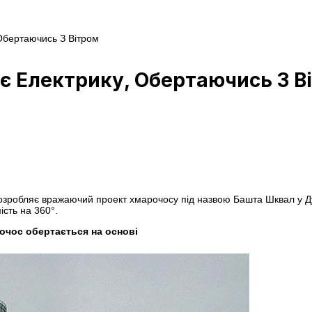
Обертаючись З Вітром
є Електрику, Обертаючись З В
 розробляє вражаючий проект хмарочосу під назвою Башта Шквал у Дуб
ість на 360°.
очос обертається на основі