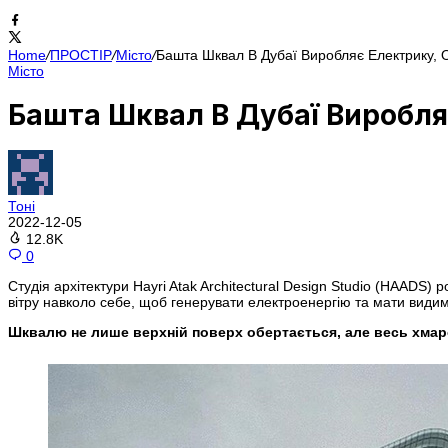
Home
/
ПРОСТІР
/
Місто
/
Башта Шквал В Дубаї Виробляє Електрику, 
Місто
Башта Шквал В Дубаї Виробля
Тоні
2022-12-05
12.8K
0
Студія архітектури Hayri Atak Architectural Design Studio (HAADS)
вітру навколо себе, щоб генерувати електроенергію та мати видим
Шквалю не лише верхній поверх обертається, але весь хмар