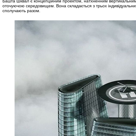
Башта Шквал є концепційним проектом, натхненним вертикальними в
оточуючою середовищем. Вона складається з трьох індивідуальних см
сполучають разом.