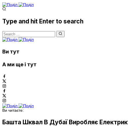
Type and hit Enter to search
Ви тут
А ми ще і тут
Ви читаєте:
Башта Шквал В Дубаї Виробляє Електрик