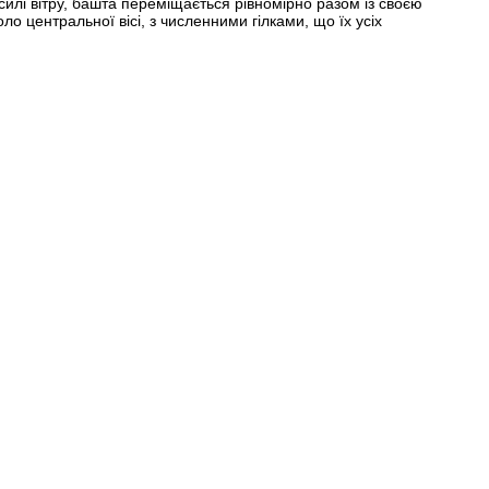
илі вітру, башта переміщається рівномірно разом із своєю
о центральної вісі, з численними гілками, що їх усіх