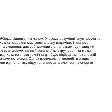
ільш відповідним чином. У цьому розумінні існує несуча та
 Кожна поверхня має свою власну видимість і принесе
та ухвалена, дає собі можливість належати туди завдяки
ою платформи, на якій вона стоїть, структура, яка може
д. Крім того, вся технічна дія буде відбуватися в головній
різними потоками. Однак вертикальне колообіг в різних
но від напрямку вітру та генерувати електричну енергію