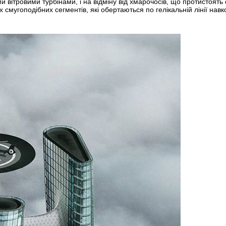
ітровими турбінами, і на відміну від хмарочосів, що протистоять с
угоподібних сегментів, які обертаються по гелікальній лінії навкол