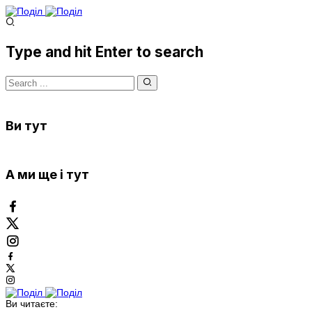
Type and hit Enter to search
Ви тут
А ми ще і тут
Ви читаєте: