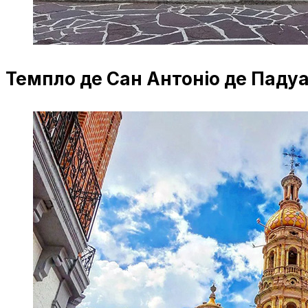
Темпло де Сан Антоніо де Паду