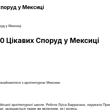
Споруд у Мексиці
руд у Мексиці
0 Цікавих Споруд у Мексиці
 ознайомитися з архітектурою Мексики.
ької архітектурної школи. Роботи Луїса Баррагана, лауреата Приць
рі, залишається таким же величним, як і колись.