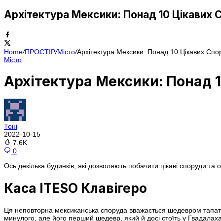
Архітектура Мексики: Понад 10 Цікавих 
Home
/
ПРОСТІР
/
Місто
/
Архітектура Мексики: Понад 10 Цікавих Спо
Місто
Архітектура Мексики: Понад 1
Тоні
2022-10-15
7.6K
0
Ось декілька будинків, які дозволяють побачити цікаві споруди та
Каса ITESO Клавігеро
Ця неповторна мексиканська споруда вважається шедевром тапатійс
минулого, але його перший шедевр, який й досі стоїть у Гвадалаха