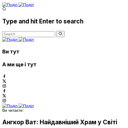
Type and hit Enter to search
Ви тут
А ми ще і тут
Ви читаєте:
Ангкор Ват: Найдавніший Храм у Світі