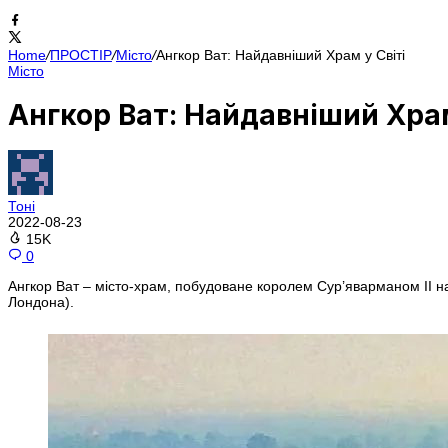
Home
/
ПРОСТІР
/
Місто
/
Ангкор Ват: Найдавніший Храм у Світі
Місто
Ангкор Ват: Найдавніший Храм
Тоні
2022-08-23
15K
0
Ангкор Ват – місто-храм, побудоване королем Сур’яварманом II нап
Лондона).