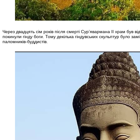
Через двадцять сім років після смерті Сур’явармана II храм був в
покинули гінду боги. Тому декілька гіндувських скульптур було за
паломників-буддистів.