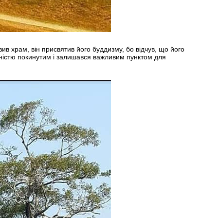
ив храм, він присвятив його буддизму, бо відчув, що його
овністю покинутим і залишався важливим пунктом для