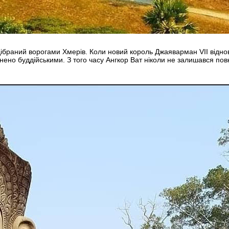
ідібраний ворогами Хмерів. Коли новий король Джаяварман VII віднов
мінено буддійськими. З того часу Ангкор Ват ніколи не залишався п