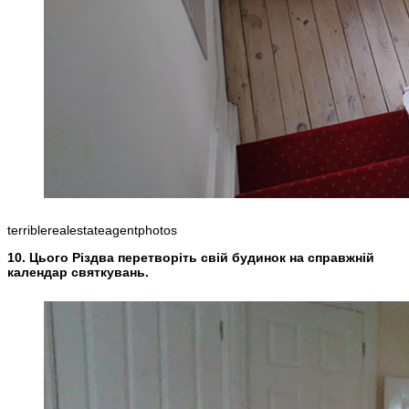
terriblerealestateagentphotos
10. Цього Різдва перетворіть свій будинок на справжній
календар святкувань.