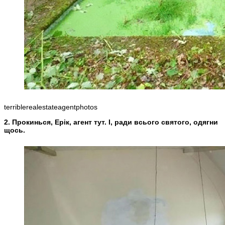
terriblerealestateagentphotos
2. Прокинься, Ерік, агент тут. І, ради всього святого, одягни
щось.