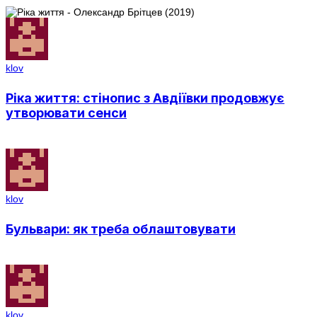
klov
Ріка життя: стінопис з Авдіївки продовжує
утворювати сенси
klov
Бульвари: як треба облаштовувати
klov