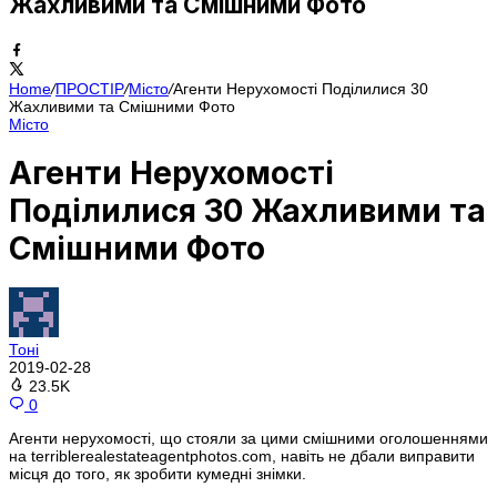
Жахливими та Смішними Фото
Home
/
ПРОСТІР
/
Місто
/
Агенти Нерухомості Поділилися 30
Жахливими та Смішними Фото
Місто
Агенти Нерухомості
Поділилися 30 Жахливими та
Смішними Фото
Тоні
2019-02-28
23.5K
0
Агенти нерухомості, що стояли за цими смішними оголошеннями
на terriblerealestateagentphotos.com, навіть не дбали виправити
місця до того, як зробити кумедні знімки.