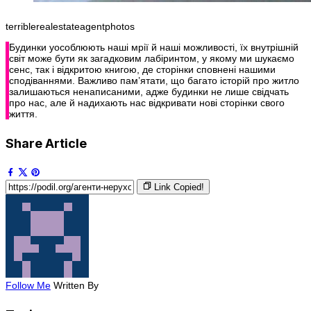
terriblerealestateagentphotos
Будинки уособлюють наші мрії й наші можливості, їх внутрішній
світ може бути як загадковим лабіринтом, у якому ми шукаємо
сенс, так і відкритою книгою, де сторінки сповнені нашими
сподіваннями. Важливо пам’ятати, що багато історій про житло
залишаються ненаписаними, адже будинки не лише свідчать
про нас, але й надихають нас відкривати нові сторінки свого
життя.
Share Article
Link Copied!
Follow Me
Written By