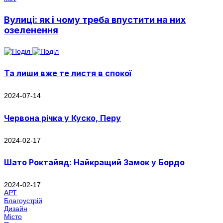
Вулиці: як і чому треба впустити на них
озеленення
Та лиши вже те листя в спокої
2024-07-14
Червона річка у Куско, Перу
2024-02-17
Шато Роктайяд: Найкращий Замок у Бордо
2024-02-17
АРТ
Благоустрій
Дизайн
Місто